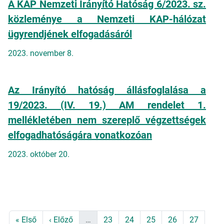
A KAP Nemzeti Irányító Hatóság 6/2023. sz.
közleménye a Nemzeti KAP-hálózat
ügyrendjének elfogadásáról
2023. november 8.
Az Irányító hatóság állásfoglalása a
19/2023. (IV. 19.) AM rendelet 1.
mellékletében nem szereplő végzettségek
elfogadhatóságára vonatkozóan
2023. október 20.
Oldalszámozás
Első oldal
Előző oldal
Page
Page
Page
Page
Page
« Első
‹ Előző
…
23
24
25
26
27