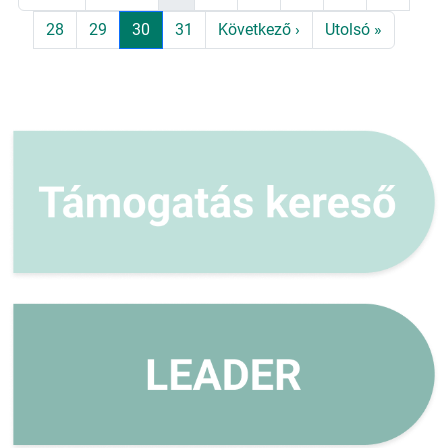
Page
Page
Jelenlegi oldal
Page
Következő oldal
Utolsó oldal
28
29
30
31
Következő ›
Utolsó »