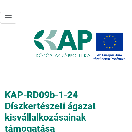
Ugrás a tartalomra
KAP-RD09b-1-24
Díszkertészeti ágazat
kisvállalkozásainak
támogatása