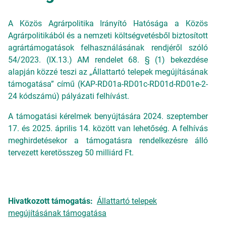
A Közös Agrárpolitika Irányító Hatósága a Közös
Agrárpolitikából és a nemzeti költségvetésből biztosított
agrártámogatások felhasználásának rendjéről szóló
54/2023. (IX.13.) AM rendelet 68. § (1) bekezdése
alapján közzé teszi az „Állattartó telepek megújításának
támogatása” című (KAP-RD01a-RD01c-RD01d-RD01e-2-
24 kódszámú) pályázati felhívást.
A támogatási kérelmek benyújtására 2024. szeptember
17. és 2025. április 14. között van lehetőség. A felhívás
meghirdetésekor a támogatásra rendelkezésre álló
tervezett keretösszeg 50 milliárd Ft.
Hivatkozott támogatás
Állattartó telepek
megújításának támogatása