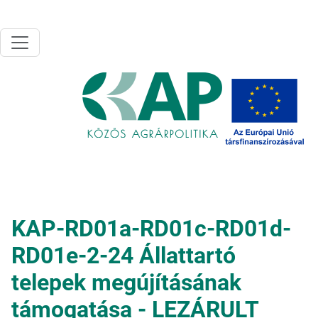
Ugrás a tartalomra
KAP-RD01a-RD01c-RD01d-
RD01e-2-24 Állattartó
telepek megújításának
támogatása - LEZÁRULT