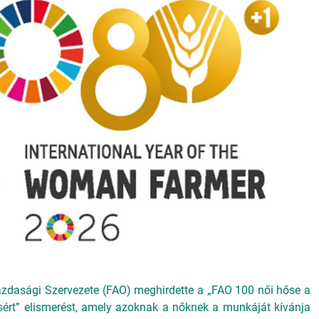
dasági Szervezete (FAO) meghirdette a „FAO 100 női hőse a
sért” elismerést, amely azoknak a nőknek a munkáját kívánja