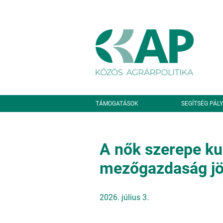
Ugrás a tartalomra
Másodlagos navigáció
TÁMOGATÁSOK
SEGÍTSÉG PÁL
A nők szerepe ku
mezőgazdaság jö
2026. július 3.