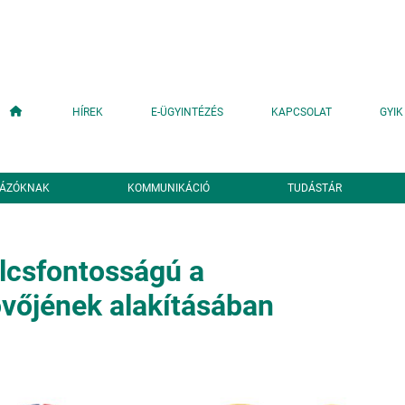
Fő navigáció
HÍREK
E-ÜGYINTÉZÉS
KAPCSOLAT
GYIK
YÁZÓKNAK
KOMMUNIKÁCIÓ
TUDÁSTÁR
lcsfontosságú a
vőjének alakításában