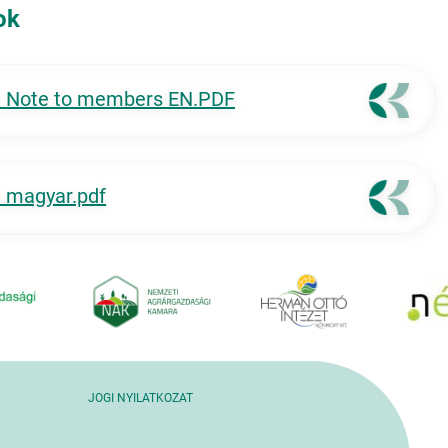
ok
 Note to members EN.PDF
 magyar.pdf
JOGI NYILATKOZAT