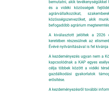
bemutatni, akik tevékenységükkel h
és a vidéki közösségek fejlődés
agrárvállalkozókat, szakemb
közösségszervezőket, akik munká
befogadóbb agrárium megteremtés
A kiválasztott jelöltek a 2026
keretében részesülnek az elisme
Évévé nyilvánításával is fel kívánj
A kezdeményezés ugyan nem a Közö
kapcsolódnak a KAP egyes esélyeg
célja többek között a vidéki tér
gazdálkodási gyakorlatok támo
erősítése.
A kezdeményezésről további informá