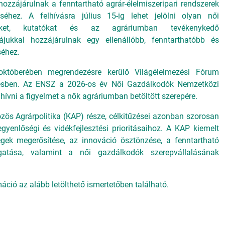
ozzájárulnak a fenntartható agrár-élelmiszeripari rendszerek
éhez. A felhívásra július 15-ig lehet jelölni olyan női
ereket, kutatókat és az agráriumban tevékenykedő
jukkal hozzájárulnak egy ellenállóbb, fenntarthatóbb és
éhez.
 októberében megrendezésre kerülő Világélelmezési Fórum
résben. Az ENSZ a 2026-os év Női Gazdálkodók Nemzetközi
a hívni a figyelmet a nők agráriumban betöltött szerepére.
s Agrárpolitika (KAP) része, célkitűzései azonban szorosan
yenlőségi és vidékfejlesztési prioritásaihoz. A KAP kiemelt
ségek megerősítése, az innováció ösztönzése, a fenntartható
gatása, valamint a női gazdálkodók szerepvállalásának
ció az alább letölthető ismertetőben található.