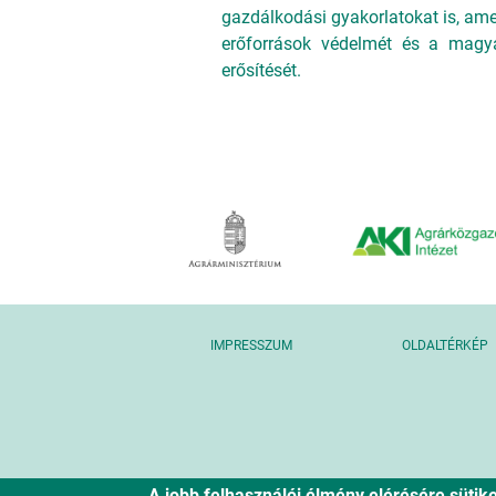
gazdálkodási gyakorlatokat is, ame
erőforrások védelmét és a mag
erősítését.
IMPRESSZUM
OLDALTÉRKÉP
A jobb felhasználói élmény elérésére süti