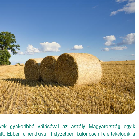
yek gyakoribbá válásával az aszály Magyarország egyik
t. Ebben a rendkívüli helyzetben különösen felértékelődik a