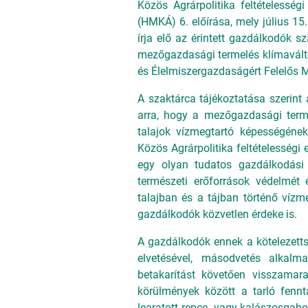
Közös Agrárpolitika feltételessé
(HMKÁ) 6. előírása, mely július 15
írja elő az érintett gazdálkodók s
mezőgazdasági termelés klímaválto
és Élelmiszergazdaságért Felelős M
A szaktárca tájékoztatása szerint 
arra, hogy a mezőgazdasági terme
talajok vízmegtartó képességéne
Közös Agrárpolitika feltételességi 
egy olyan tudatos gazdálkodási 
természeti erőforrások védelmét
talajban és a tájban történő vízm
gazdálkodók közvetlen érdeke is.
A gazdálkodók ennek a kötelezetts
elvetésével, másodvetés alkalma
betakarítást követően visszamara
körülmények között a tarló fenn
learatott repce- vagy kalászosga