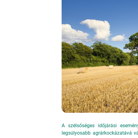
A szélsőséges időjárási esemén
legsúlyosabb agrárkockázatává vál