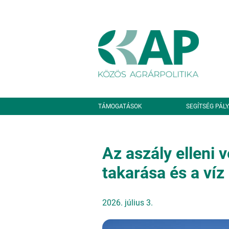
Ugrás a tartalomra
Másodlagos navigáció
TÁMOGATÁSOK
SEGÍTSÉG PÁL
Az aszály elleni 
takarása és a ví
2026. július 3.