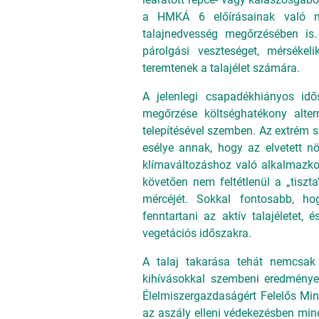
a HMKÁ 6 előírásainak való meg
talajnedvesség megőrzésében is.
párolgási veszteséget, mérsékeli
teremtenek a talajélet számára.
A jelenlegi csapadékhiányos id
megőrzése költséghatékony alter
telepítésével szemben. Az extrém s
esélye annak, hogy az elvetett n
klímaváltozáshoz való alkalmazko
követően nem feltétlenül a „tiszta
mércéjét. Sokkal fontosabb, ho
fenntartani az aktív talajéletet,
vegetációs időszakra.
A talaj takarása tehát nemcsak
kihívásokkal szembeni eredménye
Élelmiszergazdaságért Felelős Mi
az aszály elleni védekezésben min