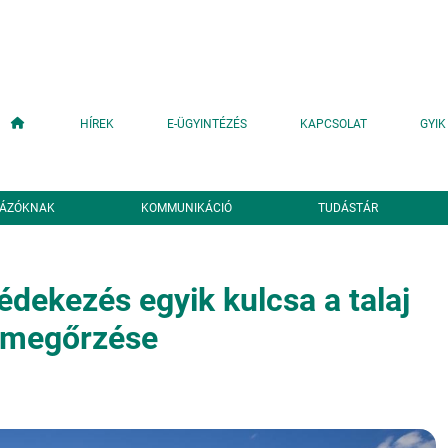
Fő navigáció
HÍREK
E-ÜGYINTÉZÉS
KAPCSOLAT
GYIK
YÁZÓKNAK
KOMMUNIKÁCIÓ
TUDÁSTÁR
védekezés egyik kulcsa a talaj
z megőrzése