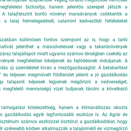
felelést biztosítja, hanem jelentős szerepet játszik a
 A talajfelszínt borító növényi maradványok csökkentik a
k a talaj felmelegedését, valamint kedvezőbb feltételeket
őszakban különösen fontos szempont az is, hogy a tarló
natívát jelenthet a másodvetéssel vagy a takarónövények
záraz talajállapot miatt ugyanis számos térségben csekély az
övények megfelelően kikeljenek és fejlődésnek induljanak. A
dás új szemléletet kíván a mezőgazdaságtól. A betakarítást
” és teljesen megművelt földterület jelenti a jó gazdálkodás
gy talajaink képesek legyenek megőrizni a nedvességet,
 és megfelelő mennyiségű vizet tudjanak tárolni a következő
 támogatási kötelezettség, hanem a klímaváltozás okozta
s gazdálkodás egyik legfontosabb eszköze is. Az Agrár és
nisztérium számos eszközzel ösztönzi a gazdálkodókat, hogy
él szélesebb körben alkalmazzák a talajkímélő és vízmegőrző