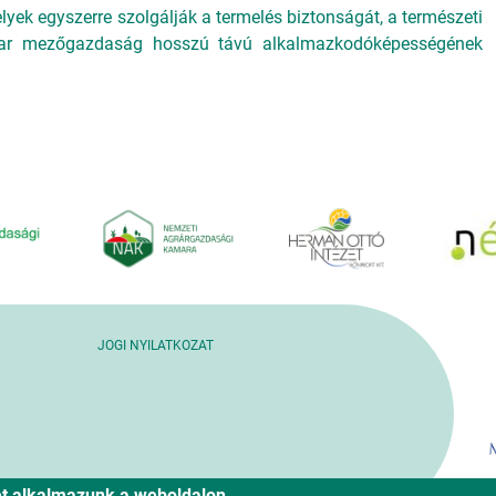
lyek egyszerre szolgálják a termelés biztonságát, a természeti
yar mezőgazdaság hosszú távú alkalmazkodóképességének
JOGI NYILATKOZAT
ket alkalmazunk a weboldalon.