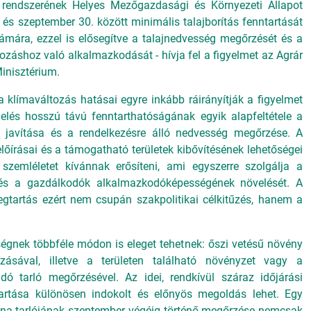
gi rendszerének Helyes Mezőgazdasági és Környezeti Állapot
. és szeptember 30. között minimális talajborítás fenntartását
zámára, ezzel is elősegítve a talajnedvesség megőrzését és a
záshoz való alkalmazkodását - hívja fel a figyelmet az Agrár
inisztérium.
a klímaváltozás hatásai egyre inkább ráirányítják a figyelmet
lés hosszú távú fenntarthatóságának egyik alapfeltétele a
k javítása és a rendelkezésre álló nedvesség megőrzése. A
előírásai és a támogatható területek kibővítésének lehetőségei
szemléletet kívánnak erősíteni, ami egyszerre szolgálja a
 és a gazdálkodók alkalmazkodóképességének növelését. A
egtartás ezért nem csupán szakpolitikai célkitűzés, hanem a
égnek többféle módon is eleget tehetnek: őszi vetésű növény
zásával, illetve a területen található növényzet vagy a
dó tarló megőrzésével. Az idei, rendkívül száraz időjárási
tartása különösen indokolt és előnyös megoldás lehet. Egy
bona-tarlójának szeptember végéig történő megőrzése nemcsak