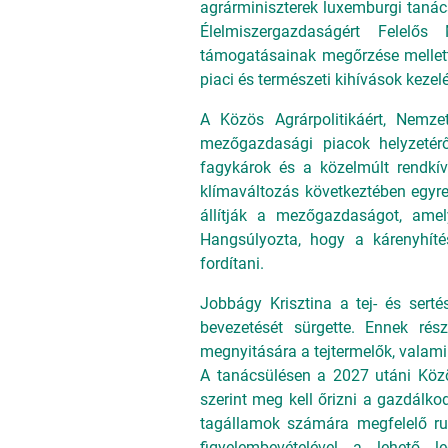
agrárminiszterek luxemburgi tanác
Élelmiszergazdaságért Felelős
támogatásainak megőrzése mellett 
piaci és természeti kihívások kezel
A Közös Agrárpolitikáért, Nemzet
mezőgazdasági piacok helyzetérő
fagykárok és a közelmúlt rendkív
klímaváltozás következtében egyre
állítják a mezőgazdaságot, amely
Hangsúlyozta, hogy a kárenyhíté
fordítani.
Jobbágy Krisztina a tej- és sertés
bevezetését sürgette. Ennek rés
megnyitására a tejtermelők, valam
A tanácsülésen a 2027 utáni Közös
szerint meg kell őrizni a gazdál
tagállamok számára megfelelő rug
figyelembevételével a lehető 