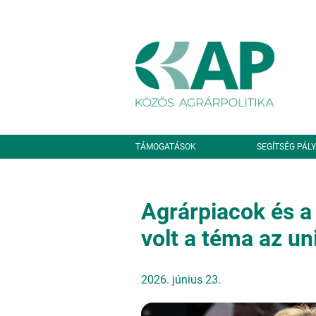
Ugrás a tartalomra
Másodlagos navigáció
TÁMOGATÁSOK
SEGÍTSÉG PÁL
Agrárpiacok és a 
volt a téma az u
2026. június 23.