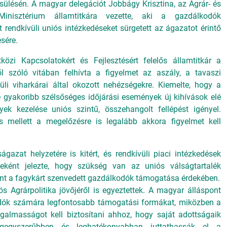
sülésén. A magyar delegációt Jobbágy Krisztina, az Agrár- és
 Minisztérium államtitkára vezette, aki a gazdálkodók
rendkívüli uniós intézkedéseket sürgetett az ágazatot érintő
ésére.
közi Kapcsolatokért és Fejlesztésért felelős államtitkár a
l szóló vitában felhívta a figyelmet az aszály, a tavaszi
üli viharkárai által okozott nehézségekre. Kiemelte, hogy a
 gyakoribb szélsőséges időjárási események új kihívások elé
ek kezelése uniós szintű, összehangolt fellépést igényel.
s mellett a megelőzésre is legalább akkora figyelmet kell
ágazat helyzetére is kitért, és rendkívüli piaci intézkedések
zeként jelezte, hogy szükség van az uniós válságtartalék
int a fagykárt szenvedett gazdálkodók támogatása érdekében.
 Agrárpolitika jövőjéről is egyeztettek. A magyar álláspont
kodók számára legfontosabb támogatási formákat, miközben a
almasságot kell biztosítani ahhoz, hogy saját adottságaik
legegyszerűbben és leghatékonyabban juttathassák el a