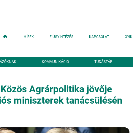
Fő navigáció
HÍREK
E-ÜGYINTÉZÉS
KAPCSOLAT
GYIK
YÁZÓKNAK
KOMMUNIKÁCIÓ
TUDÁSTÁR
Közös Agrárpolitika jövője
niós miniszterek tanácsülésén