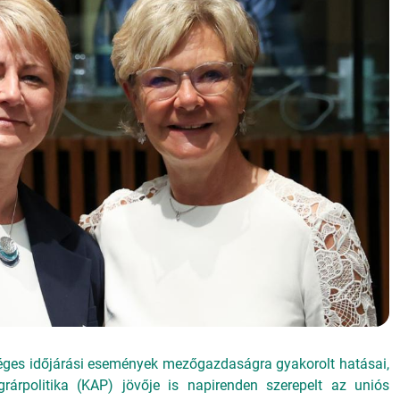
séges időjárási események mezőgazdaságra gyakorolt hatásai,
árpolitika (KAP) jövője is napirenden szerepelt az uniós