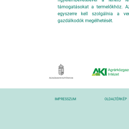
támogatásokat a termelőkhöz. Az
egyszerre kell szolgálnia a ve
gazdálkodók megélhetését.
IMPRESSZUM
OLDALTÉRKÉP