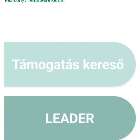
kézikönyv feltöltésre került.