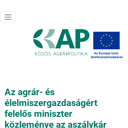
Ugrás a tartalomra
Az agrár- és
élelmiszergazdaságért
felelős miniszter
közleménye az aszálykár