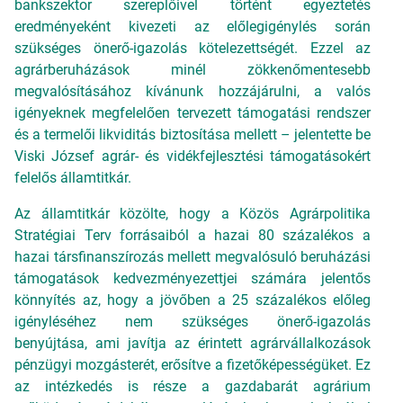
bankszektor szereplőivel történt egyeztetés
eredményeként kivezeti az előlegigénylés során
szükséges önerő-igazolás kötelezettségét. Ezzel az
agrárberuházások minél zökkenőmentesebb
megvalósításához kívánunk hozzájárulni, a valós
igényeknek megfelelően tervezett támogatási rendszer
és a termelői likviditás biztosítása mellett – jelentette be
Viski József agrár- és vidékfejlesztési támogatásokért
felelős államtitkár.
Az államtitkár közölte, hogy a Közös Agrárpolitika
Stratégiai Terv forrásaiból a hazai 80 százalékos a
hazai társfinanszírozás mellett megvalósuló beruházási
támogatások kedvezményezettjei számára jelentős
könnyítés az, hogy a jövőben a 25 százalékos előleg
igényléséhez nem szükséges önerő-igazolás
benyújtása, ami javítja az érintett agrárvállalkozások
pénzügyi mozgásterét, erősítve a fizetőképességüket. Ez
az intézkedés is része a gazdabarát agrárium