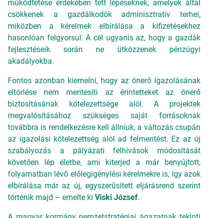
működtetése érdekében tett lépéseknek, amelyek által
csökkenek a gazdálkodók adminisztratív terhei,
miközben a kérelmek elbírálása a kifizetésekhez
hasonlóan felgyorsul. A cél ugyanis az, hogy a gazdák
fejlesztéseik során ne ütközzenek pénzügyi
akadályokba.
Fontos azonban kiemelni, hogy az önerő igazolásának
eltörlése nem mentesíti az érintetteket az önerő
biztosításának kötelezettsége alól. A projektek
megvalósításához szükséges saját forrásoknak
továbbra is rendelkezésre kell állniuk, a változás csupán
az igazolási kötelezettség alól ad felmentést. Ez az új
szabályozás a pályázati felhívások módosítását
követően lép életbe, ami kiterjed a már benyújtott,
folyamatban lévő előlegigénylési kérelmekre is, így azok
elbírálása már az új, egyszerűsített eljárásrend szerint
történik majd – emelte ki
Viski József
.
A magyar kormány nemzetstratégiai ágazatnak tekinti