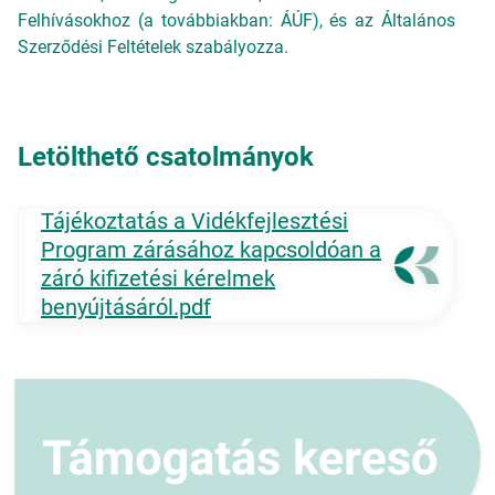
Felhívásokhoz (a továbbiakban: ÁÚF), és az Általános
Szerződési Feltételek szabályozza.
Letölthető csatolmányok
Tájékoztatás a Vidékfejlesztési
Program zárásához kapcsoldóan a
záró kifizetési kérelmek
benyújtásáról.pdf