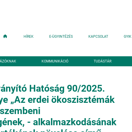
Fő navigáció
HÍREK
E-ÜGYINTÉZÉS
KAPCSOLAT
GYIK
YÁZÓKNAK
KOMMUNIKÁCIÓ
TUDÁSTÁR
ányító Hatóság 90/2025.
e „Az erdei ökoszisztémák
 szembeni
gének, - alkalmazkodásának