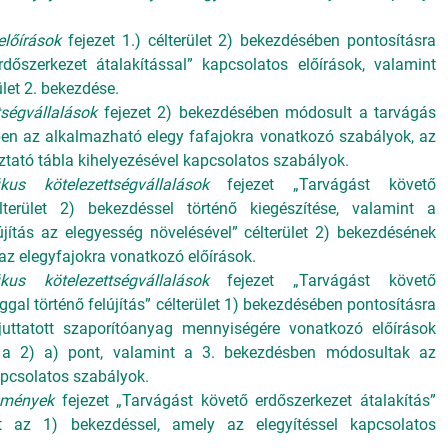
előírások
fejezet 1.) célterület 2) bekezdésében pontosításra
rdőszerkezet átalakítással” kapcsolatos előírások, valamint
ület 2. bekezdése.
tségvállalások
fejezet 2) bekezdésében módosult a tarvágás
ben az alkalmazható elegy fafajokra vonatkozó szabályok, az
ztató tábla kihelyezésével kapcsolatos szabályok.
fikus kötelezettségvállalások
fejezet „Tarvágást követő
élterület 2) bekezdéssel történő kiegészítése, valamint a
lújítás az elegyesség növelésével” célterület 2) bekezdésének
az elegyfajokra vonatkozó előírások.
fikus kötelezettségvállalások
fejezet „Tarvágást követő
gal történő felújítás” célterület 1) bekezdésében pontosításra
kijuttatott szaporítóanyag mennyiségére vonatkozó előírások
 a 2) a) pont, valamint a 3. bekezdésben módosultak az
apcsolatos szabályok.
zmények
fejezet „Tarvágást követő erdőszerkezet átalakítás”
rült az 1) bekezdéssel, amely az elegyítéssel kapcsolatos