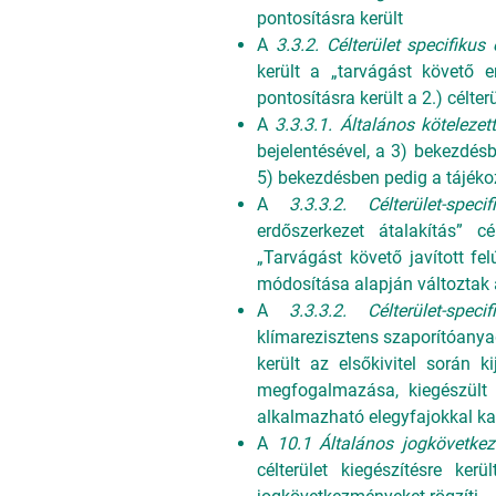
pontosításra került
A
3.3.2. Célterület specifikus 
került a „tarvágást követő e
pontosításra került a 2.) célter
A
3.3.3.1. Általános kötelezet
bejelentésével, a 3) bekezdés
5) bekezdésben pedig a tájéko
A
3.3.3.2. Célterület-speci
erdőszerkezet átalakítás” c
„Tarvágást követő javított fe
módosítása alapján változtak 
A
3.3.3.2. Célterület-speci
klímarezisztens szaporítóanyag
került az elsőkivitel során 
megfogalmazása, kiegészült
alkalmazható elegyfajokkal k
A
10.1 Általános jogkövetke
célterület kiegészítésre ke