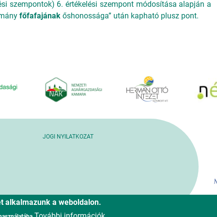
elési szempontok) 6. értékelési szempont módosítása alapján a
lomány
főfafajának
őshonossága” után kapható plusz pont.
JOGI NYILATKOZAT
ket alkalmazunk a weboldalon.
További információk
 használatába