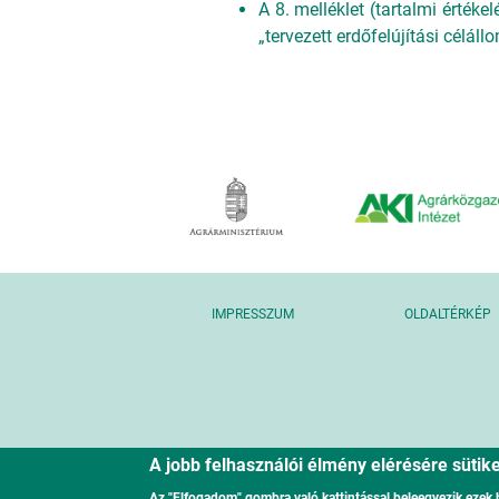
A 8. melléklet (tartalmi érték
„tervezett erdőfelújítási célál
IMPRESSZUM
OLDALTÉRKÉP
A jobb felhasználói élmény elérésére süti
Az "Elfogadom" gombra való kattintással beleegyezik ezek