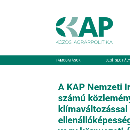
Ugrás a tartalomra
Másodlagos navigáció
TÁMOGATÁSOK
SEGÍTSÉG PÁL
A KAP Nemzeti Ir
számú közlemény
klímaváltozással
ellenállóképessé