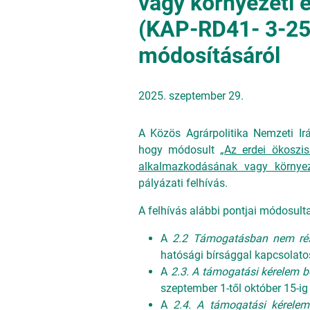
vagy környezeti 
(KAP-RD41- 3-25 
módosításáról
2025. szeptember 29.
A Közös Agrárpolitika Nemzeti Irá
hogy módosult „
Az erdei ökoszis
alkalmazkodásának vagy környez
pályázati felhívás.
A felhívás alábbi pontjai módosult
A
2.2 Támogatásban nem rés
hatósági bírsággal kapcsolatos
A
2.3. A támogatási kérelem b
szeptember 1-től október 15-i
A
2.4. A támogatási kérelem