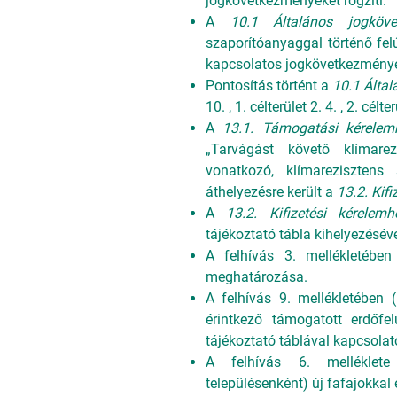
jogkövetkezményeket rögzíti.
A
10.1 Általános jogköve
szaporítóanyaggal történő fel
kapcsolatos jogkövetkezmény
Pontosítás történt a
10.1 Álta
10. , 1. célterület 2. 4. , 2. célte
A
13.1. Támogatási kérelemh
„Tarvágást követő klímarezi
vonatkozó, klímarezisztens 
áthelyezésre került a
13.2. Kif
A
13.2. Kifizetési kérele
tájékoztató tábla kihelyezésév
A felhívás 3. mellékletében
meghatározása.
A felhívás 9. mellékletében 
érintkező támogatott erdőfe
tájékoztató táblával kapcsola
A felhívás 6. melléklete 
településenként) új fafajokkal 