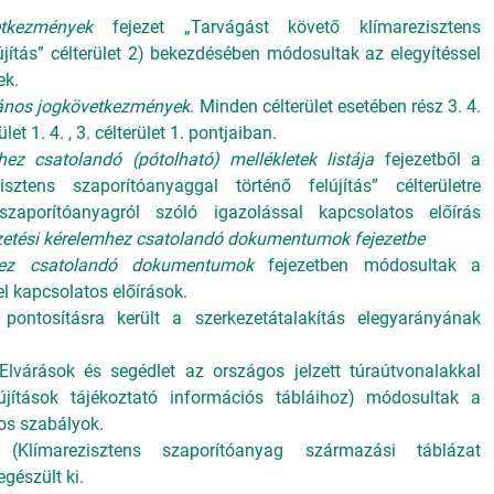
tkezmények
fejezet „Tarvágást követő klímarezisztens
újítás” célterület 2) bekezdésében módosultak az elegyítéssel
ek.
lános jogkövetkezmények
. Minden célterület esetében rész 3. 4.
rület 1. 4. , 3. célterület 1. pontjaiban.
ez csatolandó (pótolható) mellékletek listája
fejezetből a
sztens szaporítóanyaggal történő felújítás” célterületre
szaporítóanyagról szóló igazolással kapcsolatos előírás
izetési kérelemhez csatolandó dokumentumok fejezetbe
mhez csatolandó dokumentumok
fejezetben módosultak a
el kapcsolatos előírások.
 pontosításra került a szerkezetátalakítás elegyarányának
(Elvárások és segédlet az országos jelzett túraútvonalakkal
lújítások tájékoztató információs tábláihoz) módosultak a
tos szabályok.
(Klímarezisztens szaporítóanyag származási táblázat
egészült ki.