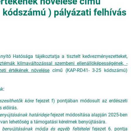
értékének növelése című
kódszámú ) pályázati felhívás
nyító Hatósága tájékoztatja a tisztelt kedvezményezetteket,
ztémák klímaváltozással szembeni ellenállóképességének, -
eti értékének növelése
című (KAP-RD41- 3-25 kódszámú)
ak:
zesíthetők köre
fejezet f) pontjában módosult az erdészeti
 előírás.
enyújtásának határideje
fejezet módosítása alapján 2025-ben
g van lehetőség a támogatási kérelmek benyújtására.
 benyújtásának módja és egyéb feltételei
fejezet 6. pontja