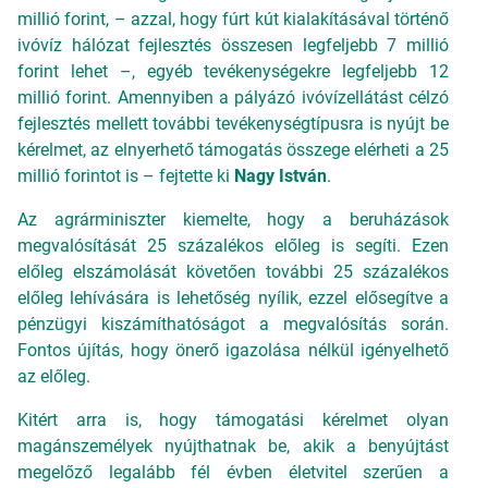
millió forint, – azzal, hogy fúrt kút kialakításával történő
ivóvíz hálózat fejlesztés összesen legfeljebb 7 millió
forint lehet –, egyéb tevékenységekre legfeljebb 12
millió forint. Amennyiben a pályázó ivóvízellátást célzó
fejlesztés mellett további tevékenységtípusra is nyújt be
kérelmet, az elnyerhető támogatás összege elérheti a 25
millió forintot is – fejtette ki
Nagy István
.
Az agrárminiszter kiemelte, hogy a beruházások
megvalósítását 25 százalékos előleg is segíti. Ezen
előleg elszámolását követően további 25 százalékos
előleg lehívására is lehetőség nyílik, ezzel elősegítve a
pénzügyi kiszámíthatóságot a megvalósítás során.
Fontos újítás, hogy önerő igazolása nélkül igényelhető
az előleg.
Kitért arra is, hogy támogatási kérelmet olyan
magánszemélyek nyújthatnak be, akik a benyújtást
megelőző legalább fél évben életvitel szerűen a