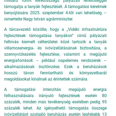
milliárd forint keretösszegű pályázati lehetőséggel
támogatja a tanyák fejlesztését. A támogatási kérelmek
benyújtására 2025. szeptember 4-től van lehetőség –
ismertette Nagy István agrárminiszter.
A tárcavezető közölte, hogy a „Vidéki infrastruktúra
fejlesztések támogatása tanyákon” című pályázati
felhívás kiemelt célterületei közé tartozik a tanyák
villamosenergia- és ivóvízellátásának biztosítása, a
szennyvízkezelés fejlesztése, valamint a megújuló
energiaforrások – például napelemes rendszerek –
alkalmazásának ösztönzése. Ezek a beruházások
hosszú távon fenntartható és környezetbarát
megoldásokat kínálnak az érintettek számára.
A támogatási intenzitás megújuló energia
felhasználására irányuló fejlesztések esetén 80
százalék, minden más tevékenység esetében pedig 95
százalék lehet. Az igényelhető támogatás összege
ivóvízellátást szolgáló beruházás esetén legfeljebb 13