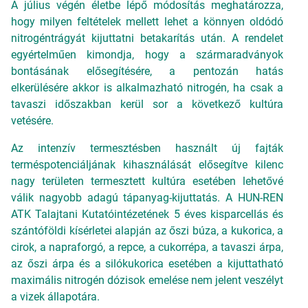
A július végén életbe lépő módosítás meghatározza,
hogy milyen feltételek mellett lehet a könnyen oldódó
nitrogéntrágyát kijuttatni betakarítás után. A rendelet
egyértelműen kimondja, hogy a szármaradványok
bontásának elősegítésére, a pentozán hatás
elkerülésére akkor is alkalmazható nitrogén, ha csak a
tavaszi időszakban kerül sor a következő kultúra
vetésére.
Az intenzív termesztésben használt új fajták
terméspotenciáljának kihasználását elősegítve kilenc
nagy területen termesztett kultúra esetében lehetővé
válik nagyobb adagú tápanyag-kijuttatás. A HUN-REN
ATK Talajtani Kutatóintézetének 5 éves kisparcellás és
szántóföldi kísérletei alapján az őszi búza, a kukorica, a
cirok, a napraforgó, a repce, a cukorrépa, a tavaszi árpa,
az őszi árpa és a silókukorica esetében a kijuttatható
maximális nitrogén dózisok emelése nem jelent veszélyt
a vizek állapotára.