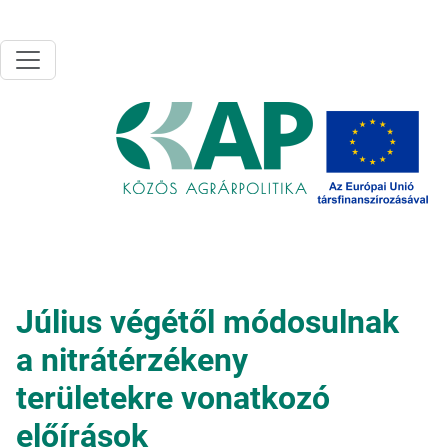
Ugrás a tartalomra
Július végétől módosulnak
a nitrátérzékeny
területekre vonatkozó
előírások