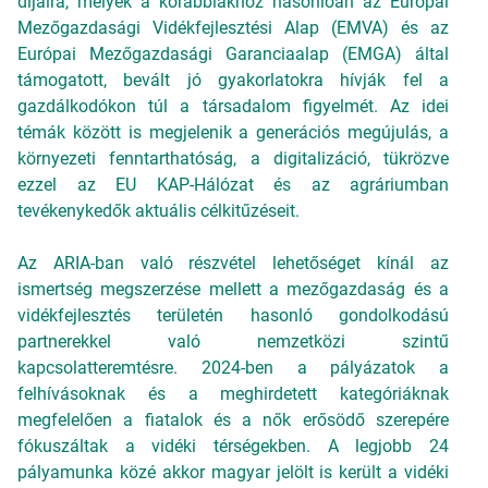
díjaira, melyek a korábbiakhoz hasonlóan az Európai
Mezőgazdasági Vidékfejlesztési Alap (EMVA) és az
Európai Mezőgazdasági Garanciaalap (EMGA) által
támogatott, bevált jó gyakorlatokra hívják fel a
gazdálkodókon túl a társadalom figyelmét. Az idei
témák között is megjelenik a generációs megújulás, a
környezeti fenntarthatóság, a digitalizáció, tükrözve
ezzel az EU KAP-Hálózat és az agráriumban
tevékenykedők aktuális célkitűzéseit.
Az ARIA-ban való részvétel lehetőséget kínál az
ismertség megszerzése mellett a mezőgazdaság és a
vidékfejlesztés területén hasonló gondolkodású
partnerekkel való nemzetközi szintű
kapcsolatteremtésre. 2024-ben a pályázatok a
felhívásoknak és a meghirdetett kategóriáknak
megfelelően a fiatalok és a nők erősödő szerepére
fókuszáltak a vidéki térségekben. A legjobb 24
pályamunka közé akkor magyar jelölt is került a vidéki