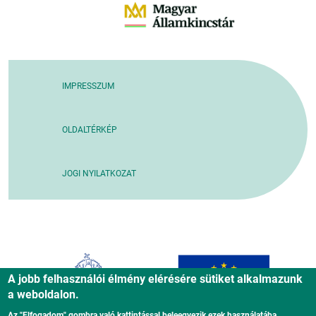
IMPRESSZUM
OLDALTÉRKÉP
JOGI NYILATKOZAT
A jobb felhasználói élmény elérésére sütiket alkalmazunk
a weboldalon.
Az "Elfogadom" gombra való kattintással beleegyezik ezek használatába