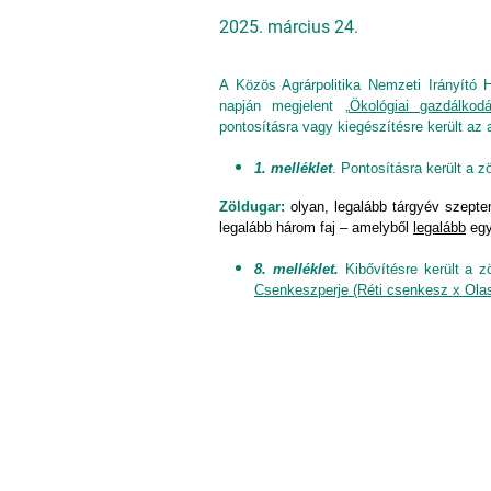
2025. március 24.
A Közös Agrárpolitika Nemzeti Irányító 
napján megjelent „
Ökológiai gazdálkod
pontosításra vagy kiegészítésre került az 
1. melléklet
. Pontosításra került a z
Zöldugar:
olyan, legalább tárgyév szeptem
legalább három faj – amelyből
legalább
egy
8. melléklet.
Kibővítésre került a z
Csenkeszperje (Réti csenkesz x Ola