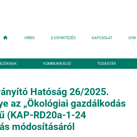
Fő navigáció
HÍREK
E-ÜGYINTÉZÉS
KAPCSOLAT
GYIK
YÁZÓKNAK
KOMMUNIKÁCIÓ
TUDÁSTÁR
ányító Hatóság 26/2025.
e az „Ökológiai gazdálkodás
ű (KAP-RD20a-1-24
ás módosításáról