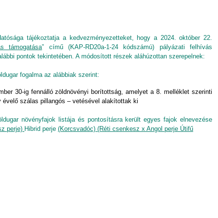
Hatósága tájékoztatja a kedvezményezetteket, hogy a 2024. október 22.
ás támogatása
” című (KAP-RD20a-1-24 kódszámú) pályázati felhívás
alábbi pontok tekintetében. A módosított részek aláhúzottan szerepelnek:
öldugar fogalma az alábbiak szerint:
ber 30-ig fennálló zöldnövényi borítottság, amelyet a 8. melléklet szerinti
 évelő szálas pillangós – vetésével alakítottak ki
öldugar növényfajok listája és pontosításra került egyes fajok elnevezése
sz perje)
Hibrid perje
(Korcsvadóc) (Réti csenkesz x Angol perje Útifű