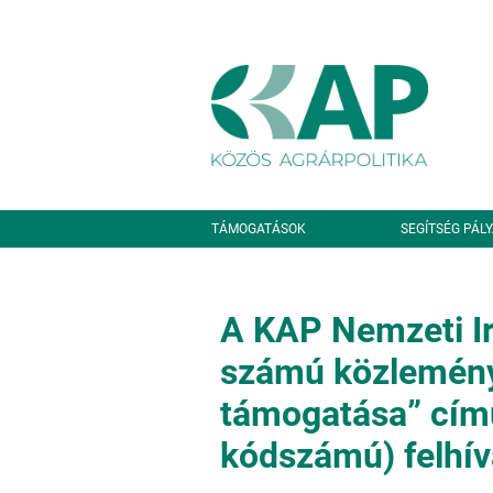
Ugrás a tartalomra
Másodlagos navigáció
TÁMOGATÁSOK
SEGÍTSÉG PÁL
A KAP Nemzeti Ir
számú közlemény
támogatása” cím
kódszámú) felhív