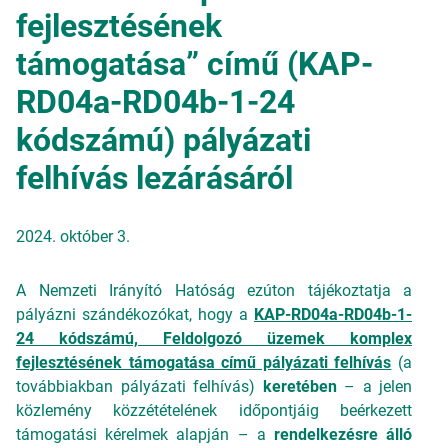
fejlesztésének
támogatása” című (KAP-
RD04a-RD04b-1-24
kódszámú) pályázati
felhívás lezárásáról
2024. október 3.
A Nemzeti Irányító Hatóság ezúton tájékoztatja a
pályázni szándékozókat, hogy a
KAP-RD04a-RD04b-1-
24 kódszámú, Feldolgozó üzemek komplex
fejlesztésének támogatása című pályázati felhívás
(a
továbbiakban pályázati felhívás)
keretében
– a jelen
közlemény közzétételének időpontjáig beérkezett
támogatási kérelmek alapján – a
rendelkezésre álló