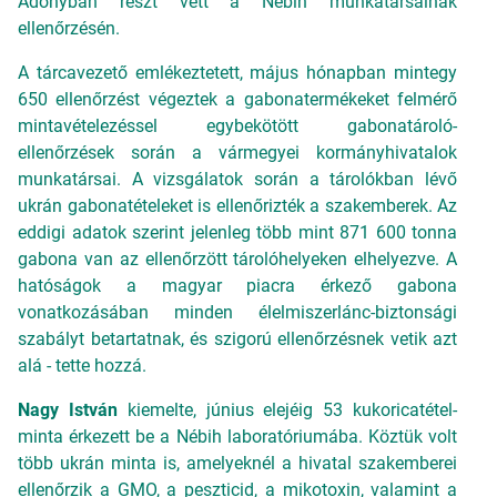
Adonyban részt vett a Nébih munkatársainak
ellenőrzésén.
A tárcavezető emlékeztetett, május hónapban mintegy
650 ellenőrzést végeztek a gabonatermékeket felmérő
mintavételezéssel egybekötött gabonatároló-
ellenőrzések során a vármegyei kormányhivatalok
munkatársai. A vizsgálatok során a tárolókban lévő
ukrán gabonatételeket is ellenőrizték a szakemberek. Az
eddigi adatok szerint jelenleg több mint 871 600 tonna
gabona van az ellenőrzött tárolóhelyeken elhelyezve. A
hatóságok a magyar piacra érkező gabona
vonatkozásában minden élelmiszerlánc-biztonsági
szabályt betartatnak, és szigorú ellenőrzésnek vetik azt
alá - tette hozzá.
Nagy István
kiemelte, június elejéig 53 kukoricatétel-
minta érkezett be a Nébih laboratóriumába. Köztük volt
több ukrán minta is, amelyeknél a hivatal szakemberei
ellenőrzik a GMO, a peszticid, a mikotoxin, valamint a