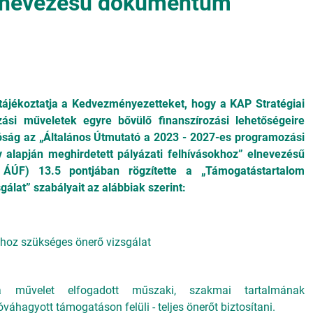
elnevezésű dokumentum
tájékoztatja a Kedvezményezetteket, hogy a KAP Stratégiai
ási műveletek egyre bővülő finanszírozási lehetőségeire
atóság az „Általános Útmutató a 2023 - 2027-es programozási
 alapján meghirdetett pályázati felhívásokhoz” elnevezésű
ÁÚF) 13.5 pontjában rögzítette a „Támogatástartalom
gálat” szabályait
az alábbiak szerint:
hoz szükséges önerő vizsgálat
 művelet elfogadott műszaki, szakmai tartalmának
áhagyott támogatáson felüli - teljes önerőt biztosítani.