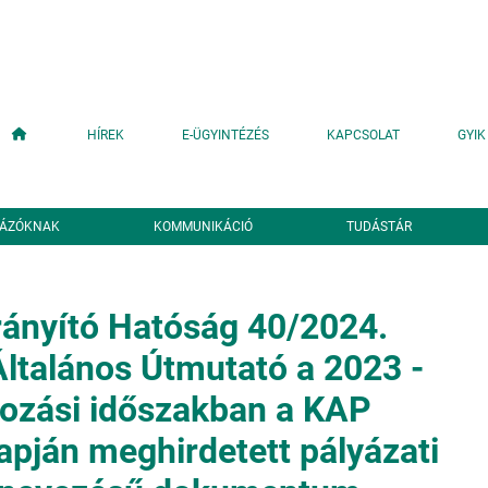
Fő navigáció
HÍREK
E-ÜGYINTÉZÉS
KAPCSOLAT
GYIK
YÁZÓKNAK
KOMMUNIKÁCIÓ
TUDÁSTÁR
ányító Hatóság 40/2024.
ltalános Útmutató a 2023 -
ozási időszakban a KAP
lapján meghirdetett pályázati