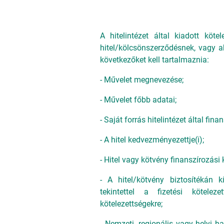
A hitelintézet által kiadott köte
hitel/kölcsönszerződésnek, vagy a
következőket kell tartalmaznia:
- Művelet megnevezése;
- Művelet főbb adatai;
- Saját forrás hitelintézet által fin
- A hitel kedvezményezettje(i);
- Hitel vagy kötvény finanszírozási 
- A hitel/kötvény biztosítékán k
tekintettel a fizetési kötelez
kötelezettségekre;
- Nemzeti, regionális vagy helyi