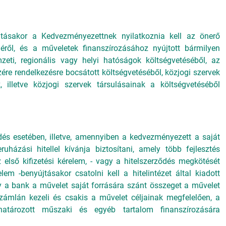
újtásakor a Kedvezményezettnek nyilatkoznia kell az önerő
eléről, és a műveletek finanszírozásához nyújtott bármilyen
zeti, regionális vagy helyi hatóságok költségvetéséből, az
e rendelkezésre bocsátott költségvetéséből, közjogi szervek
 illetve közjogi szervek társulásainak a költségvetéséből
dés esetében, illetve, amennyiben a kedvezményezett a saját
uházási hitellel kívánja biztosítani, amely több fejlesztés
z első kifizetési kérelem, - vagy a hitelszerződés megkötését
elem -benyújtásakor csatolni kell a hitelintézet által kiadott
y a bank a művelet saját forrására szánt összeget a művelet
lszámlán kezeli és csakis a művelet céljainak megfelelően, a
tározott műszaki és egyéb tartalom finanszírozására