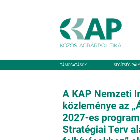
Ugrás a tartalomra
Másodlagos navigáció
TÁMOGATÁSOK
SEGÍTSÉG PÁL
A KAP Nemzeti Ir
közleménye az „Á
2027-es program
Stratégiai Terv a