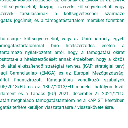
 költségvetéséből, közjogi szervek költségvetéséből vagy
szervek társulásainak a költségvetéséből származó
gatás jogcímét, és a támogatástartalom mértékét forintban
i hatóságok költségvetéséből, vagy az Unió bármely egyéb
ámogatástartalommal bíró hitelszerződés esetén a
tartalmazó nyilatkozatát arról, hogy a támogatási okirat
sította-e a hitelszerződését annak érdekében, hogy a közös
ok által elkészítendő stratégiai tervhez (KAP stratégiai terv)
asági Garanciaalap (EMGA) és az Európai Mezőgazdasági
által finanszírozott támogatásra vonatkozó szabályok
1305/2013/EU és az 1307/2013/EU rendelet hatályon kívül
Parlament és a Tanács (EU) 2021. december 2-i 2021/2115
 határt meghaladó támogatástartalom ne a KAP ST keretében
gatás terhére kerüljön visszatartásra / visszakövetelésre.