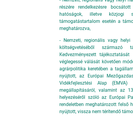
részére rendelkezésre bocsátott
hatóságok, illetve közjogi 
támogatástartalom esetén a támo
meghatározva,
- Nemzeti, regionális vagy hely
költségvetéséből származó t
Kedvezményezett tájékoztatását 
véglegessé válását követően módo
agrárpolitika keretében a tagállam
nyújtott, az Európai Mezőgazd
Vidékfejlesztési Alap (EMVA) 
megállapításáról, valamint az 
helyezéséről szóló az Európai 
rendeletben meghatározott felső
nyújtott, vissza nem térítendő támo