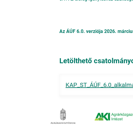
Az ÁÚF 6.0. verziója 2026. márciu
Letölthető csatolmány
KAP_ST_ÁÚF_6.0_alkalmaz