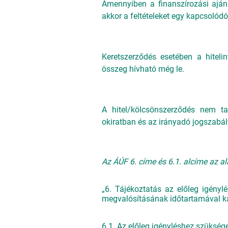
Amennyiben a finanszírozási aján
akkor a feltételeket egy kapcsolódó, 
Keretszerződés esetében a hitelin
összeg hívható még le.
A hitel/kölcsönszerződés nem ta
okiratban és az irányadó jogszabá
Az ÁÚF 6. címe és 6.1. alcíme az a
„6. Tájékoztatás az előleg igény
megvalósításának időtartamával ka
6.1. Az előleg igényléshez szükség