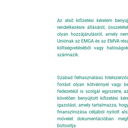
Az első kifizetési kérelem beny
rendelkezésre állásáról, összetét
olyan hozzájárulásról, amely nem
Uniónak az EMGA és az EMVA részér
költségvetéséből vagy hatóságok,
származik.
Szabad felhasználású hitelszerző
forrást olyan kötvénnyel vagy ber
fedezetéül is szolgál egyszerre, a
követően benyújtott kifizetési kér
igazolást, amely tartalmazza, hog
finanszírozása céljából nyitott a
művelet dokumentációban megha
biztosítja.