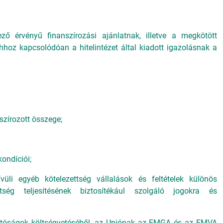
lező érvényű finanszírozási ajánlatnak, illetve a megkötött
hhoz kapcsolódóan a hitelintézet által kiadott igazolásnak a
anszírozott összege;
kondíciói;
ívüli egyéb kötelezettség vállalások és feltételek különös
ettség teljesítésének biztosítékául szolgáló jogokra és
 hatóságok költségvetéséből, az Uniónak az EMGA és az EMVA