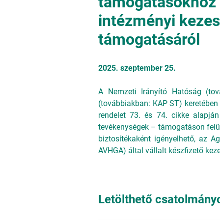
támogatásokhoz k
intézményi kezes
támogatásáról
2025. szeptember 25.
A Nemzeti Irányító Hatóság (tov
(továbbiakban: KAP ST) keretében
rendelet 73. és 74. cikke alapjá
tevékenységek – támogatáson felüli
biztosítékaként igényelhető, az Ag
AVHGA) által vállalt készfizető kez
Letölthető csatolmány