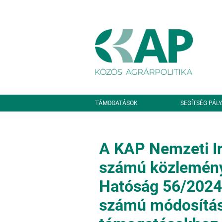
Ugrás a tartalomra
Másodlagos navigáció
TÁMOGATÁSOK
SEGÍTSÉG PÁL
A KAP Nemzeti Ir
számú közlemény
Hatóság 56/2024
számú módosításá