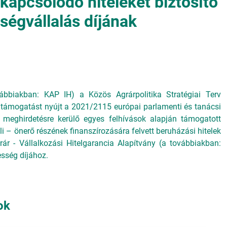
apcsolódó hiteleket biztosító
ségvállalás díjának
ábbiakban: KAP IH) a Közös Agrárpolitika Stratégiai Terv
 támogatást nyújt a 2021/2115 európai parlamenti és tanácsi
n meghirdetésre kerülő egyes felhívások alapján támogatott
 – önerő részének finanszírozására felvett beruházási hitelek
rár - Vállalkozási Hitelgarancia Alapítvány (a továbbiakban:
esség díjához.
ok