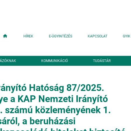
Fő navigáció
HÍREK
E-ÜGYINTÉZÉS
KAPCSOLAT
GYIK
YÁZÓKNAK
KOMMUNIKÁCIÓ
TUDÁSTÁR
ányító Hatóság 87/2025.
e a KAP Nemzeti Irányító
. számú közleményének 1.
ról, a beruházási