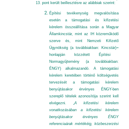
13. pont került beillesztésre az alábbiak szerint:
Építési tevékenység megvalósítása
esetén a támogatási és kifizetési
kérelem összeállítása során a Magyar
Államkincstár, mint az IH közreműködő
szerve és, mint Nemzeti Kifizető
Ügynökség (a továbbiakban: Kincstár)
–
honlapján közzétett Építési
Normagyűjtemény (a továbbiakban:
ÉNGY) alkalmazandó. A támogatási
kérelem keretében történő költségvetés
tervezését a támogatási kérelem
benyújtásakor érvényes ÉNGY-ben
szereplő tételek azonosítója szerint kell
elvégezni. „
A kifizetési kérelem
vonatkozásában a kifizetési kérelem
benyújtásakor érvényes ÉNGY
referenciaárak mértékéig, közbeszerzési