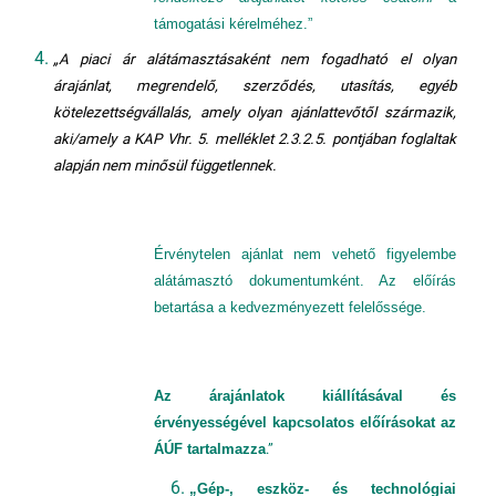
támogatási kérelméhez.”
„A piaci ár alátámasztásaként nem fogadható el olyan
árajánlat, megrendelő, szerződés, utasítás, egyéb
kötelezettségvállalás, amely olyan ajánlattevőtől származik,
aki/amely a KAP Vhr. 5. melléklet 2.3.2.5. pontjában foglaltak
alapján nem minősül függetlennek.
Érvénytelen ajánlat nem vehető figyelembe
alátámasztó dokumentumként. Az előírás
betartása a kedvezményezett felelőssége.
Az árajánlatok kiállításával és
érvényességével kapcsolatos előírásokat az
ÁÚF tartalmazza
.”
„Gép-, eszköz- és technológiai