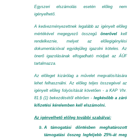
Egyszeri elszámolás esetén előleg nem
igényelhető.
A kedvezményezettnek legalább az igényelt előleg
mértékével megegyező összegű
önerővel
kell
rendelkeznie, melyet az előlegigénylési
dokumentációval egyidejűleg igazolni köteles. Az
önerő igazolásának elfogadható módjait az ÁÚF
tartalmazza.
Az előleget kizárólag a művelet megvalósítására
lehet felhasználni. Az előleg teljes összegével az
igényelt előleg folyósítását követően - a KAP Vhr.
81.§ (1) bekezdésétől eltérően -
legkésőbb
a záró
kifizetési kérelemben kell elszámolni.
Az igényelhető előleg további szabályai:
A támogatási döntésben meghatározott
támogatási összeg legfeljebb 25%-át meg