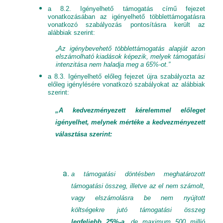
a 8.2. Igényelhető támogatás című fejezet
vonatkozásában az igényelhető többlettámogatásra
vonatkozó szabályozás pontosításra került az
alábbiak szerint:
„Az igénybevehető többlettámogatás alapját azon
elszámolható kiadások képezik, melyek támogatási
intenzitása nem haladja meg a 65%-ot.”
a 8.3. Igényelhető előleg fejezet újra szabályozta az
előleg igénylésére vonatkozó szabályokat az alábbiak
szerint:
„A kedvezményezett kérelemmel előleget
igényelhet, melynek mértéke a kedvezményezett
választása szerint:
a támogatási döntésben meghatározott
támogatási összeg,
illetve az el nem számolt,
vagy elszámolásra be nem nyújtott
költségekre jutó támogatási összeg
legfeljebb 25%-a
, de maximum 500 millió