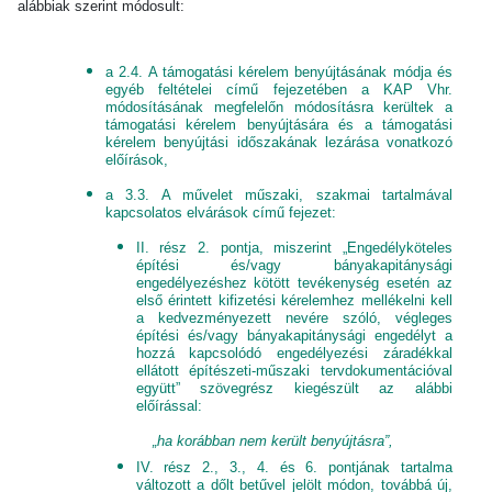
alábbiak szerint módosult:
a 2.4. A támogatási kérelem benyújtásának módja és
egyéb feltételei című fejezetében a KAP Vhr.
módosításának megfelelőn módosításra kerültek a
támogatási kérelem benyújtására és a támogatási
kérelem benyújtási időszakának lezárása vonatkozó
előírások,
a 3.3. A művelet műszaki, szakmai tartalmával
kapcsolatos elvárások című fejezet:
II. rész 2. pontja, miszerint „Engedélyköteles
építési és/vagy bányakapitánysági
engedélyezéshez kötött tevékenység esetén az
első érintett kifizetési kérelemhez mellékelni kell
a kedvezményezett nevére szóló, végleges
építési és/vagy bányakapitánysági engedélyt a
hozzá kapcsolódó engedélyezési záradékkal
ellátott építészeti-műszaki tervdokumentációval
együtt” szövegrész kiegészült az alábbi
előírással:
„ha korábban nem került benyújtásra”,
IV. rész 2., 3., 4. és 6. pontjának tartalma
változott a dőlt betűvel jelölt módon, továbbá új,