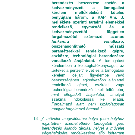
berendezés beszerzése esetén a
kedvezményezett a támogatási
kérelem mellékleteként köteles
benyújtani három, a KAP Vhr. 3.
melléklete szerinti tartalmi elemekkel
rendelkező, egymástól és a
kedvezményezettől független
forgalmazótól származó, azonos
funkcióra vonatkozó
,
összehasonlítható műszaki
paraméterekkel rendelkező gépre,
eszközre, technológiai berendezésre
vonatkozó árajánlatot.
A támogatási
kérelemben a költséghatékonyságot, az
„értéket a pénzért” elvet és a támogatási
kérelem céljait figyelembe vevő
összességében legkedvezőbb ajánlattal
rendelkező gépet, eszközt vagy
technológiai berendezést kell feltüntetni,
mint elfogadott árajánlatot
, amelyet
szakmai indokolással kell ellátni.
Forgalmazó alatt nem kizárólagosan
magyar forgalmazó értendő.”
13.
„A művelet megvalósítási helye (nem helyhez
rögzítetten üzemeltethető támogatott gép,
berendezés állandó tárolási helye) a művelet
végrehajtására rendelkezésre álló időtartam