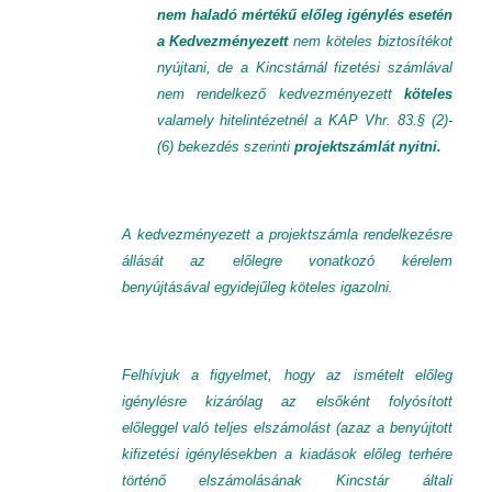
nem haladó mértékű előleg igénylés esetén
a Kedvezményezett
nem köteles biztosítékot
nyújtani, de a Kincstárnál fizetési számlával
nem rendelkező kedvezményezett
köteles
valamely hitelintézetnél a KAP Vhr. 83.§ (2)-
(6) bekezdés szerinti
projektszámlát nyitni.
A kedvezményezett a projektszámla rendelkezésre
állását az előlegre vonatkozó kérelem
benyújtásával egyidejűleg köteles igazolni.
Felhívjuk a figyelmet, hogy az ismételt előleg
igénylésre kizárólag az elsőként folyósított
előleggel való teljes elszámolást (azaz a benyújtott
kifizetési igénylésekben a kiadások előleg terhére
történő elszámolásának Kincstár általi