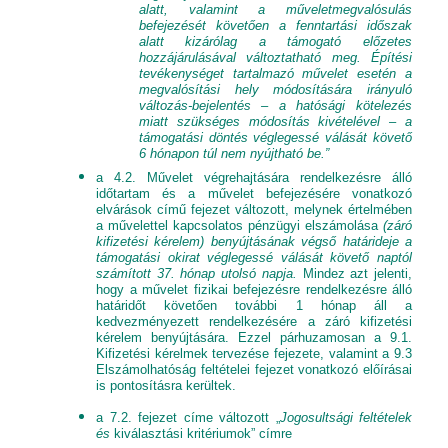
alatt, valamint a műveletmegvalósulás
befejezését követően a fenntartási időszak
alatt kizárólag a támogató előzetes
hozzájárulásával változtatható meg. Építési
tevékenységet tartalmazó művelet esetén a
megvalósítási hely módosítására irányuló
változás-bejelentés – a hatósági kötelezés
miatt szükséges módosítás kivételével – a
támogatási döntés véglegessé válását követő
6 hónapon túl nem nyújtható be.”
a 4.2. Művelet végrehajtására rendelkezésre álló
időtartam és a művelet befejezésére vonatkozó
elvárások című fejezet változott, melynek értelmében
a művelettel kapcsolatos pénzügyi elszámolása
(záró
kifizetési kérelem) benyújtásának végső határideje
a
támogatási okirat véglegessé válását követő naptól
számított
37. hónap utolsó napja.
Mindez azt jelenti,
hogy a művelet fizikai befejezésre rendelkezésre álló
határidőt követően további 1 hónap áll a
kedvezményezett rendelkezésére a záró kifizetési
kérelem benyújtására. Ezzel párhuzamosan a 9.1.
Kifizetési kérelmek tervezése fejezete, valamint a 9.3
Elszámolhatóság feltételei fejezet vonatkozó előírásai
is pontosításra kerültek.
a 7.2. fejezet címe változott „
Jogosultsági feltételek
és
kiválasztási kritériumok” címre