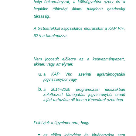
helyi önkormányzat, a költségvetési szerv és a
legalább többségi állami tulajdonú gazdasági
társaság.
A biztosítékkal kapcsolatos előírásokat a KAP Vhr.
82 §-a tartalmazza.
Nem jogosult előlegre az a kedvezményezett,
akinek vagy amelynek
a KAP Vhr. szerinti agrártámogatási
jogviszonyból vagy
a 2014–2020 programozási időszakban
keletkezett támogatási jogviszonyból eredő
lejárt tartozása áll fenn a Kincsárral szemben.
Felhívjuk a figyelmet arra, hogy
az előleg igénylése és jóváhagyása sem