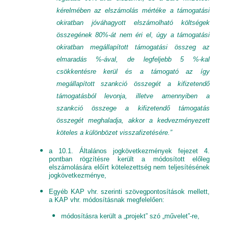
kérelmében az elszámolás mértéke a támogatási
okiratban jóváhagyott elszámolható költségek
összegének 80%-át nem éri el, úgy a támogatási
okiratban megállapított támogatási összeg az
elmaradás %-ával, de legfeljebb 5 %-kal
csökkentésre kerül és a támogató az így
megállapított szankció összegét a kifizetendő
támogatásból levonja, illetve amennyiben a
szankció összege a kifizetendő támogatás
összegét meghaladja, akkor a kedvezményezett
köteles a különbözet visszafizetésére.”
a 10.1. Általános jogkövetkezmények fejezet 4.
pontban rögzítésre került a módosított előleg
elszámolására előírt kötelezettség nem teljesítésének
jogkövetkezménye,
Egyéb KAP vhr. szerinti szövegpontosítások mellett,
a KAP vhr. módosításnak megfelelően:
módosításra került a „projekt” szó „művelet”-re,