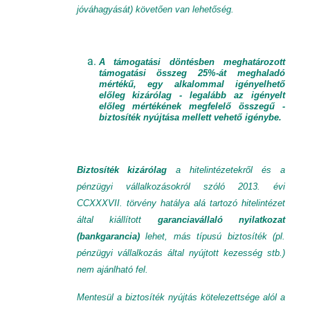
jóváhagyását) követően van lehetőség.
A támogatási döntésben meghatározott
támogatási összeg 25%-át meghaladó
mértékű, egy alkalommal igényelhető
előleg kizárólag - legalább az igényelt
előleg mértékének megfelelő összegű -
biztosíték nyújtása mellett vehető igénybe.
Biztosíték
kizárólag
a hitelintézetekről és a
pénzügyi vállalkozásokról szóló 2013. évi
CCXXXVII. törvény hatálya alá tartozó hitelintézet
által kiállított
garanciavállaló nyilatkozat
(bankgarancia)
lehet, más típusú biztosíték (pl.
pénzügyi vállalkozás által nyújtott kezesség stb.)
nem ajánlható fel.
Mentesül a biztosíték nyújtás kötelezettsége alól a