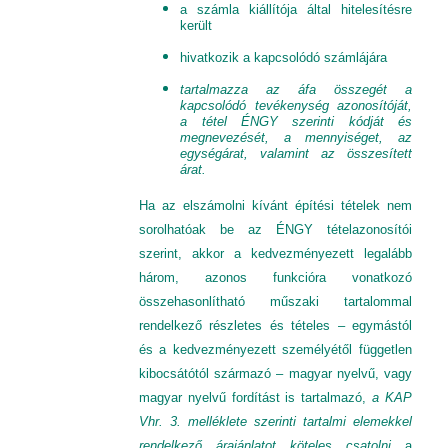
a számla kiállítója által hitelesítésre
került
hivatkozik a kapcsolódó számlájára
tartalmazza az áfa összegét a
kapcsolódó tevékenység azonosítóját,
a tétel ÉNGY szerinti kódját és
megnevezését, a mennyiséget, az
egységárat, valamint az összesített
árat.
Ha az elszámolni kívánt építési tételek nem
sorolhatóak be az ÉNGY tételazonosítói
szerint, akkor a kedvezményezett legalább
három, azonos funkcióra vonatkozó
összehasonlítható műszaki tartalommal
rendelkező részletes és tételes – egymástól
és a kedvezményezett személyétől független
kibocsátótól származó – magyar nyelvű, vagy
magyar nyelvű fordítást is tartalmazó,
a KAP
Vhr. 3. melléklete szerinti tartalmi elemekkel
rendelkező árajánlatot köteles csatolni
a