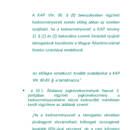
A KAP Vhr. 80. § (8) bekezdésében rögzített
kedvezményezett esetén előleg abban az esetben
nyújtható, ha a kedvezményezett a KAP törvény
11. § (1) és (2) bekezdése szerinti forrásból nyújtott
támogatások kezelésére a Magyar Államkincstárnál
fizetési számlával rendelkezik.
Az előlegre vonatkozó további szabályokat a KAP
Vhr. 80-83. § -a tartalmazza.”
a 10.1. Általános jogkövetkezmények fejezet 3.
pontjában rögzített jogkövetkezmény a
kedvezményezettekre nézve kedvezőbb mértékben
került rögzítésre az alábbiak szerint:
„Ha a kedvezményezett a támogatási okiratban
jóváhagyott elszámolható költségek összegének
legalább 60%-ával elszámol, de a záró kifizetési