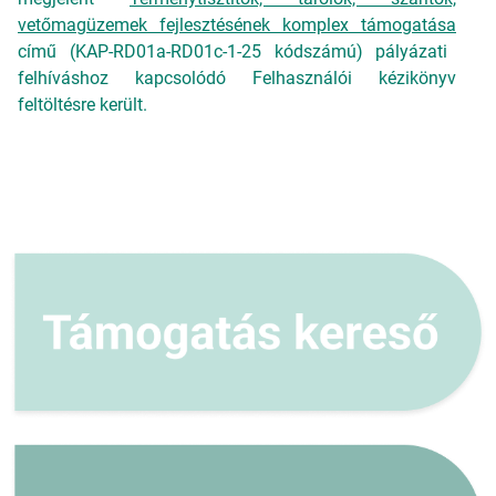
vetőmagüzemek fejlesztésének komplex támogatása
című (KAP-RD01a-RD01c-1-25 kódszámú) pályázati
felhíváshoz kapcsolódó Felhasználói kézikönyv
feltöltésre került.