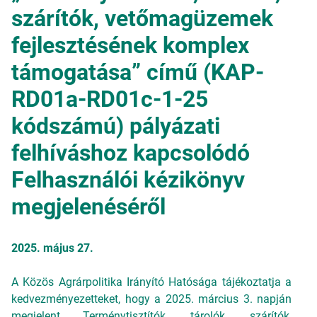
szárítók, vetőmagüzemek
fejlesztésének komplex
támogatása” című (KAP-
RD01a-RD01c-1-25
kódszámú) pályázati
felhíváshoz kapcsolódó
Felhasználói kézikönyv
megjelenéséről
2025. május 27.
A Közös Agrárpolitika Irányító Hatósága tájékoztatja a
kedvezményezetteket, hogy a 2025. március 3. napján
megjelent
Terménytisztítók, tárolók, szárítók,