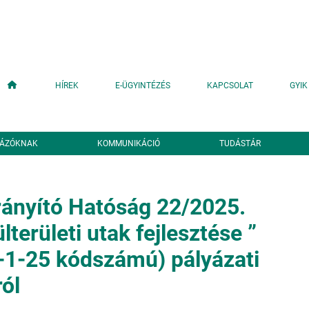
Fő navigáció
HÍREK
E-ÜGYINTÉZÉS
KAPCSOLAT
GYIK
YÁZÓKNAK
KOMMUNIKÁCIÓ
TUDÁSTÁR
ányító Hatóság 22/2025.
területi utak fejlesztése ”
1-25 kódszámú) pályázati
ról