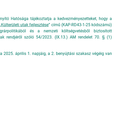
ányító Hatósága tájékoztatja a kedvezményezetteket, hogy a
„
Külterületi utak fejlesztése
” című (KAP-RD43-1-25 kódszámú)
rárpolitikából és a nemzeti költségvetésből biztosított
k rendjéről szóló 54/2023. (IX.13.) AM rendelet 70. § (1)
2025. április 1. napjáig, a 2. benyújtási szakasz végéig van