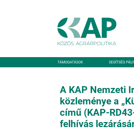
Ugrás a tartalomra
Másodlagos navigáció
TÁMOGATÁSOK
SEGÍTSÉG PÁL
A KAP Nemzeti Ir
közleménye a „Kül
című (KAP-RD43-
felhívás lezárásá