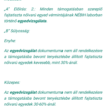
„A” Előírás: 2.: Minden támogatásban szereplő
fajtatiszta nőivarú egyed vérmintájának NÉBIH laborban
történő
egyedvizsgálata
.
„B” Súlyosság:
Enyhe:
Az
egyedvizsgálat
dokumentum
a
nem áll rendelkezésre
a támogatásba bevont tenyésztésbe állított fajtatiszta
nőivarú egyedek kevesebb, mint 30%-ánál.
Közepes:
Az
egyedvizsgálat
dokumentum
a
nem áll rendelkezésre
a támogatásba bevont tenyésztésbe állított fajtatiszta
nőivarú egyedek 30-60%-ánál.