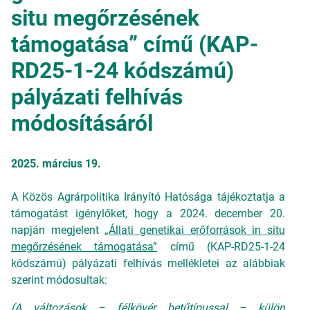
situ megőrzésének
támogatása” című (KAP-
RD25-1-24 kódszámú)
pályázati felhívás
módosításáról
2025. március 19.
A Közös Agrárpolitika Irányító Hatósága tájékoztatja a
támogatást igénylőket, hogy a 2024. december 20.
napján megjelent
„Állati genetikai erőforrások in situ
megőrzésének támogatása”
című (KAP-RD25-1-24
kódszámú) pályázati felhívás mellékletei az alábbiak
szerint módosultak:
(A változások – félkövér betűtípussal – külön