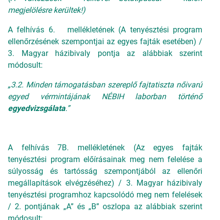
megjelölésre kerültek!)
A felhívás 6. mellékletének (A tenyésztési program
ellenőrzésének szempontjai az egyes fajták esetében) /
3. Magyar házibivaly pontja az alábbiak szerint
módosult:
„3.2. Minden támogatásban szereplő fajtatiszta nőivarú
egyed vérmintájának NÉBIH laborban történő
egyedvizsgálata
.”
A felhívás 7B. mellékletének (Az egyes fajták
tenyésztési program előírásainak meg nem felelése a
súlyosság és tartósság szempontjából az ellenőri
megállapítások elvégzéséhez) / 3. Magyar házibivaly
tenyésztési programhoz kapcsolódó meg nem felelések
/ 2. pontjának „A” és „B” oszlopa az alábbiak szerint
módosult: