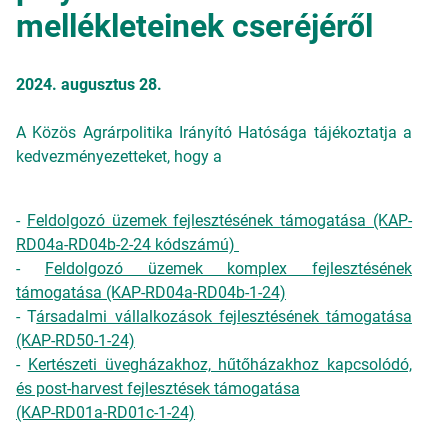
mellékleteinek cseréjéről
2024. augusztus 28.
A Közös Agrárpolitika Irányító Hatósága tájékoztatja a
kedvezményezetteket, hogy a
-
Feldolgozó üzemek fejlesztésének támogatása (KAP-
RD04a-RD04b-2-24 kódszámú)
-
Feldolgozó üzemek komplex fejlesztésének
támogatása (KAP-RD04a-RD04b-1-24)
- T
ársadalmi vállalkozások fejlesztésének támogatása
(KAP-RD50-1-24)
-
Kertészeti üvegházakhoz, hűtőházakhoz kapcsolódó,
és post-harvest fejlesztések támogatása
(KAP-RD01a-RD01c-1-24)