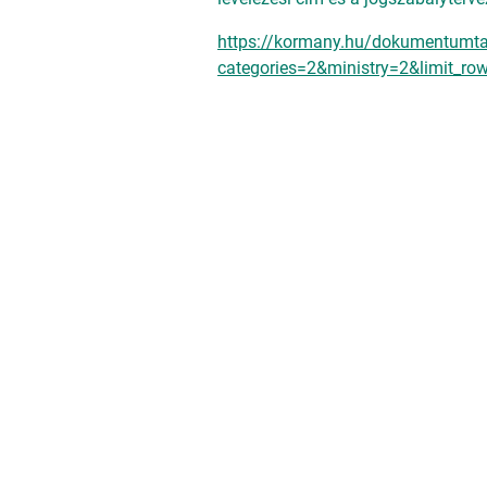
https://kormany.hu/dokumentumta
categories=2&ministry=2&limit_r