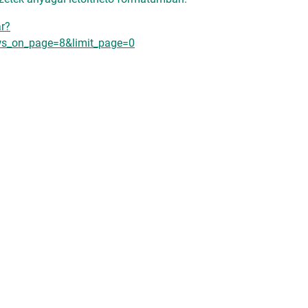
r?
ows_on_page=8&limit_page=0