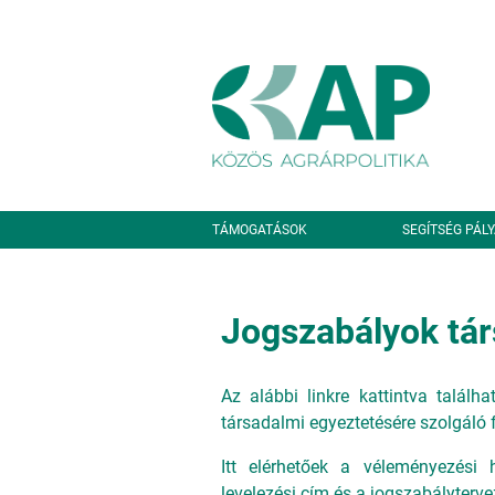
Ugrás a tartalomra
Másodlagos navigáció
TÁMOGATÁSOK
SEGÍTSÉG PÁL
Jogszabályok tár
Az alábbi linkre kattintva találha
társadalmi egyeztetésére szolgáló f
Itt elérhetőek a véleményezési h
levelezési cím és a jogszabályterv