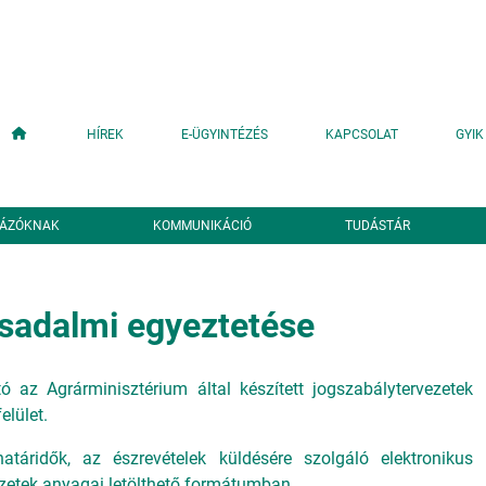
Fő navigáció
HÍREK
E-ÜGYINTÉZÉS
KAPCSOLAT
GYIK
YÁZÓKNAK
KOMMUNIKÁCIÓ
TUDÁSTÁR
sadalmi egyeztetése
tó az Agrárminisztérium által készített jogszabálytervezetek
elület.
atáridők, az észrevételek küldésére szolgáló elektronikus
ezetek anyagai letölthető formátumban.