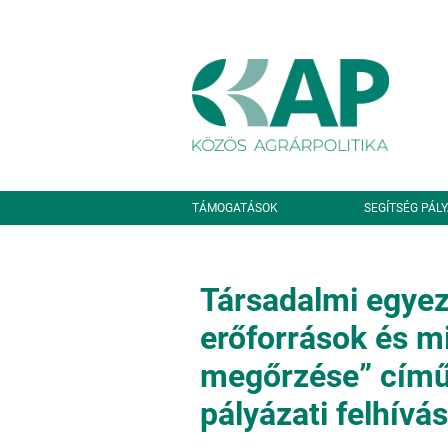
Ugrás a tartalomra
Másodlagos navigáció
TÁMOGATÁSOK
SEGÍTSÉG PÁL
Társadalmi egyez
erőforrások és m
megőrzése” cím
pályázati felhívá