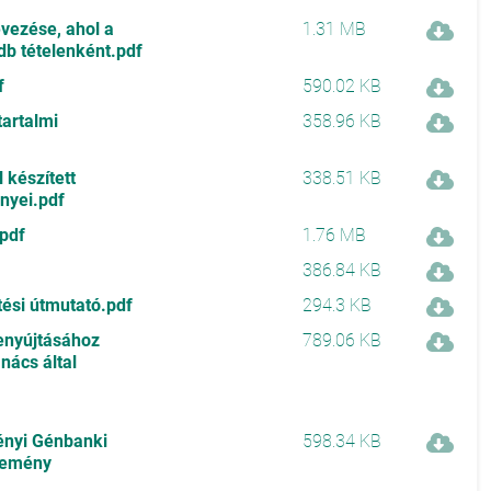
vezése, ahol a
1.31 MB
db tételenként.pdf
f
590.02 KB
tartalmi
358.96 KB
l készített
338.51 KB
ényei.pdf
.pdf
1.76 MB
386.84 KB
ltési útmutató.pdf
294.3 KB
benyújtásához
789.06 KB
nács által
vényi Génbanki
598.34 KB
élemény