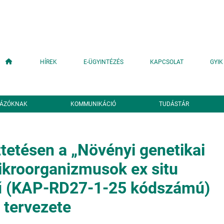
Fő navigáció
HÍREK
E-ÜGYINTÉZÉS
KAPCSOLAT
GYIK
YÁZÓKNAK
KOMMUNIKÁCIÓ
TUDÁSTÁR
tetésen a „Növényi genetikai
ikroorganizmusok ex situ
ű (KAP-RD27-1-25 kódszámú)
s tervezete