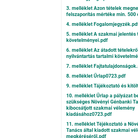
3. melléklet Azon tételek megne
felszaporítás mértéke min. 500 
4. melléklet Fogalomjegyzék.pd
5. melléklet A szakmai jelentés 
követelményei.pdf
6. melléklet Az átadott tételekrő
nyilvántartás tartalmi követelm
7. melléklet Fajtatulajdonságok
8. melléklet Űrlap0723.pdf
9. melléklet Tájékoztató és kitö
10. melléklet Űrlap a pályázat 
szükséges Növényi Génbanki Ta
kibocsátjott szakmai vélemény
kiadásához0723.pdf
11. melléklet Téjékoztató a Nö
Tanács által kiadott szakmai v
megkéréséről.pdf