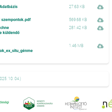
 Adatbázis
27.63 KB
si szempontok.pdf
569.68 KB
achne
281.42 KB
re küldendő
1.46 MB
sok_ex_situ_génme
025. 10. 04.)