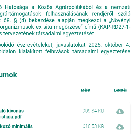
ító Hatósága a Közös Agrárpolitikából és a nemzeti
 agrártámogatások felhasználásának rendjéről szóló
et 68. § (4) bekezdése alapján megkezdi a „Növényi
roorganizmusok ex situ megőrzése” című (KAP-RD27-1-
s tervezetének társadalmi egyeztetését.
olódó észrevételeket, javaslatokat 2025. október 4.
ldalon kialakított felhívások társadalmi egyeztetése
tumok
Méret
Letöltés
aló kivonás
909.34 KB
istjája.pdf
tkozó minimális
610.53 KB