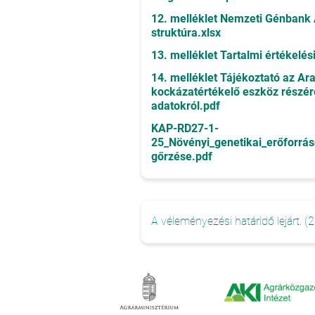
12. melléklet Nemzeti Génbank
struktúra.xlsx
13. melléklet Tartalmi értékelé
14. melléklet Tájékoztató az Ar
kockázatértékelő eszköz részé
adatokról.pdf
KAP-RD27-1-
25_Növényi_genetikai_erőforrá
gőrzése.pdf
A véleményezési határidő lejárt. (2