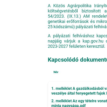
A Közös Agrárpolitika Irány
költségvetésből biztosított
54/2023. (IX.13.) AM rendel
genetikai erőforrások és mik
25 kódszámú) pályázati felhívá
A pályázati felhíváshoz kapcs
napjáig várjuk a kap.gov.hu o
2023-2027 felületen keresztül.
Kapcsolódó dokumen
Név
1. melléklet A gazdálkodásból v
veszélye által fenyegetett fajok l
2. melléklet Az egy tételre vona
minta nagysága.pdf