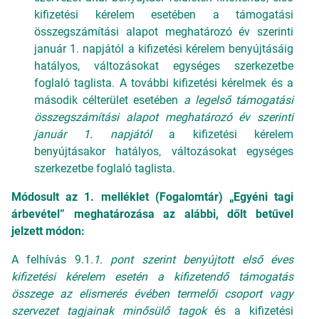
kifizetési kérelem esetében a támogatási
összegszámítási alapot meghatározó év szerinti
január 1. napjától a kifizetési kérelem benyújtásáig
hatályos, változásokat egységes szerkezetbe
foglaló taglista. A további kifizetési kérelmek és a
második célterület esetében
a legelső támogatási
összegszámítási alapot meghatározó év szerinti
január 1. napjától
a kifizetési kérelem
benyújtásakor hatályos, változásokat egységes
szerkezetbe foglaló taglista.
Módosult az 1. melléklet (Fogalomtár) „Egyéni tagi
árbevétel” meghatározása az alábbi, dőlt betűvel
jelzett módon:
A felhívás 9.1.
1. pont szerint benyújtott első éves
kifizetési kérelem esetén a kifizetendő támogatás
összege az
elismerés évében termelői csoport vagy
szervezet tagjainak minősülő tagok
és a kifizetési