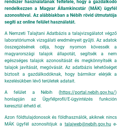
rendszer használatának feltétele, hogy a gazdálkodó
rendelkezzen a Magyar Államkincstár (MÁK) ügyfél
azonosítóval. Az alábbiakban a Nébih rövid útmutatója
segíti az online felület használatát.
A Nemzeti Talajtani Adatbázis a talajvizsgálatot végző
laboratóriumok vizsgálati eredményeit gyűjti. Az adatok
összegzésének célja, hogy nyomon kövessék a
magyarországi talajok állapotát, segítsék a nem
egészséges talajok azonosítását és megkönnyítsék a
talajok javítását, megóvását. Az adatbázis lehetőséget
biztosít a gazdálkodóknak, hogy bármikor elérjék a
kezelésükben lévő területek adatait.
A felület a Nébih (
https://portal.nebih.gov.hu/
)
honlapján az Ügyfélprofil/E-ügyintézés funkción
keresztül érhető el.
Azon földtulajdonosok és földhasználók, akiknek nincs
MÁK ügyfél azonosítójuk a
talajweb@nebih.gov.hu
e-