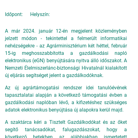
Időpont:
Helyszín:
A már 2024. január 12-én megjelent közleményben
jelzett módon - tekintettel a felmerült informatikai
nehézségekre - az Agrárminisztérium két héttel, február
15-ig meghosszabbította a gazdálkodási napló
elektronikus (eGN) benyújtására nyitva álló időszakot. A
Nemzeti Élelmiszerlánc-biztonsági Hivatalnál kialakított
új eljárás segítséget jelent a gazdálkodóknak.
Az új agrártámogatási rendszer idei tanulóévének
tapasztalatai alapján a következő támogatási évben a
gazdálkodási naplóban lévő, a kifizetéshez szükséges
adatok elektronikus benyújtása új alapokra kerül majd.
A szaktárca kéri a Tisztelt Gazdálkodókat és az őket
segítő tanácsadókat, falugazdászokat, hogy a
következő hetekben az alábbiakban ismertetett