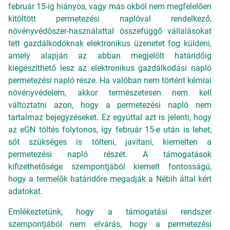
február 15-ig hiányos, vagy más okból nem megfelelően
kitöltött permetezési naplóval rendelkező,
növényvédőszer-használattal összefüggő vállalásokat
tett gazdálkodóknak elektronikus üzenetet fog küldeni,
amely alapján az abban megjelölt határidőig
kiegészíthető lesz az elektronikus gazdálkodási napló
permetezési napló része. Ha valóban nem történt kémiai
növényvédelem, akkor természetesen nem kell
változtatni azon, hogy a permetezési napló nem
tartalmaz bejegyzéseket. Ez egyúttal azt is jelenti, hogy
az eGN töltés folytonos, így február 15-e után is lehet,
sőt szükséges is tölteni, javítani, kiemelten a
permetezési napló részét. A támogatások
kifizethetősége szempontjából kiemelt fontosságú,
hogy a termelők határidőre megadják a Nébih által kért
adatokat.
Emlékeztetünk, hogy a támogatási rendszer
szempontjából nem elvárás, hogy a permetezési