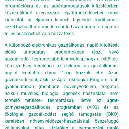
információkra és az agrártámogatások kifizetésében
közreműködő szervezetek együttműködésében most
kialakított új eljárásra kiemelt figyelmet fordítsanak,
ezzel biztosítható minden érintett számára a támogatás
teljes összegéhez való hozzáférés.
A különböző elektronikus gazdálkodási napló kitöltését
előíró támogatási programokban részt vevő
gazdálkodók legfontosabb tennivalója, hogy a feltöltési
kötelezettség keretében
az elektronikus gazdálkodási
naplót legalább február 15-ig hozzák létre. Azon
gazdálkodóknál, akik az Agrár-ökológiai Program több
gyakorlatában (méhbarát növényvédelem, forgatás
nélküli művelés, biológiai ágensek használata, nem
termelő területek fenntartása), illetve az agrár-
környezetgazdálkodási programban (AKG) és az
ökológiai gazdálkodást segítő támogatás (ÖKO)
keretében növényvédőszer-használattal összefüggő
vállalásokat tettek, kizárólag a permetezési napló