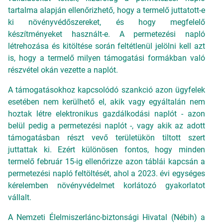
tartalma alapján ellenőrizhető, hogy a termelő juttatott-e
ki növényvédőszereket, és hogy megfelelő
készítményeket használt-e. A permetezési napló
létrehozása és kitöltése során feltétlenül jelölni kell azt
is, hogy a termelő milyen támogatási formákban való
részvétel okán vezette a naplót.
A támogatásokhoz kapcsolódó szankció azon ügyfelek
esetében nem kerülhető el, akik vagy egyáltalán nem
hoztak létre elektronikus gazdálkodási naplót - azon
belül pedig a permetezési naplót -, vagy akik az adott
támogatásban részt vevő területükön tiltott szert
juttattak ki. Ezért különösen fontos, hogy minden
termelő február 15-ig ellenőrizze azon táblái kapcsán a
permetezési napló feltöltését, ahol a 2023. évi egységes
kérelemben növényvédelmet korlátozó gyakorlatot
vállalt.
A Nemzeti Élelmiszerlánc-biztonsági Hivatal (Nébih) a