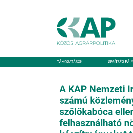
Ugrás a tartalomra
Másodlagos navigáció
TÁMOGATÁSOK
SEGÍTSÉG PÁL
A KAP Nemzeti Ir
számú közlemény
szőlőkabóca elle
felhasználható n