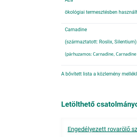
ökológiai termesztésben használ
Carnadine
(származtatott: Roslix, Silentium)
(párhuzamos: Carnadine, Carnadine 
A bővített lista a közlemény mellé
Letölthető csatolmány
Engedélyezett rovarölő sz