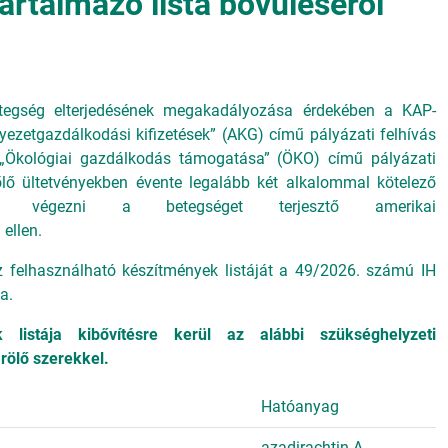
artalmazó lista bővüléséről
tegség elterjedésének megakadályozása érdekében a KAP-
ezetgazdálkodási kifizetések” (AKG) című pályázati felhívás
Ökológiai gazdálkodás támogatása” (ÖKO) című pályázati
őlő ültetvényekben évente legalább két alkalommal kötelező
ést végezni a betegséget terjesztő amerikai
)
ellen.
 felhasználható készítmények listáját a 49/2026. számú IH
a.
 listája kibővítésre kerül az alábbi szükséghelyzeti
arölő szerekkel.
Hatóanyag
azadirachtin A