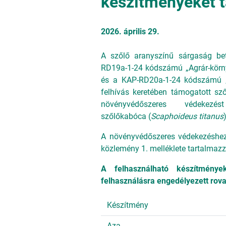
készítményeket t
2026. április 29.
A szőlő aranyszínű sárgaság be
RD19a-1-24 kódszámú „Agrár-körny
és a KAP-RD20a-1-24 kódszámú „
felhívás keretében támogatott sz
növényvédőszeres védekez
szőlőkabóca (
Scaphoideus titanus
A növényvédőszeres védekezéshez
közlemény 1. melléklete tartalmazz
A felhasználható készítmények
felhasználásra engedélyezett rov
Készítmény
Aza