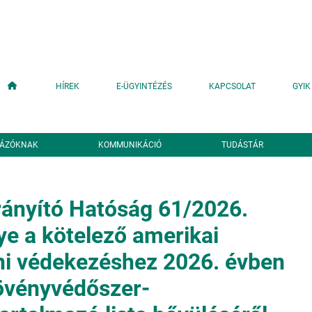
Fő navigáció
HÍREK
E-ÜGYINTÉZÉS
KAPCSOLAT
GYIK
YÁZÓKNAK
KOMMUNIKÁCIÓ
TUDÁSTÁR
ányító Hatóság 61/2026.
e a kötelező amerikai
ni védekezéshez 2026. évben
övényvédőszer-