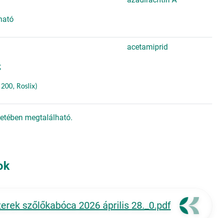
ható
acetamiprid
;
200, Roslix)
kletében megtalálható.
ok
erek szőlőkabóca 2026 április 28._0.pdf