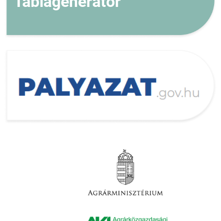
Táblagenerátor