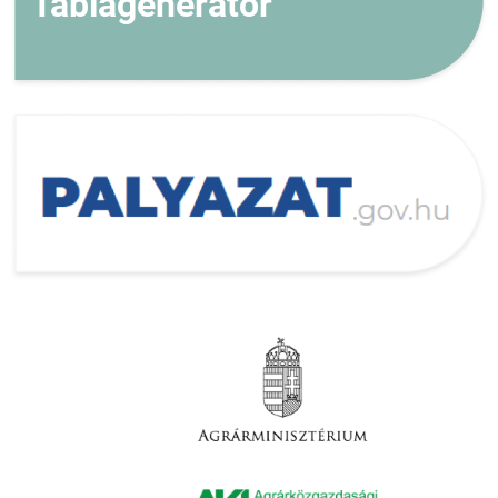
Táblagenerátor