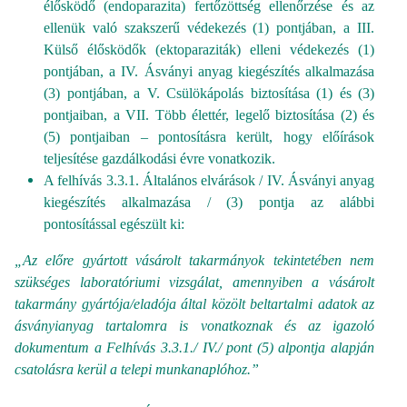
élősködő (endoparazita) fertőzöttség ellenőrzése és az
ellenük való szakszerű védekezés (1) pontjában, a III.
Külső élősködők (ektoparaziták) elleni védekezés (1)
pontjában, a IV. Ásványi anyag kiegészítés alkalmazása
(3) pontjában, a V. Csülökápolás biztosítása (1) és (3)
pontjaiban, a VII. Több élettér, legelő biztosítása (2) és
(5) pontjaiban – pontosításra került, hogy előírások
teljesítése gazdálkodási évre vonatkozik.
A felhívás 3.3.1. Általános elvárások / IV. Ásványi anyag
kiegészítés alkalmazása / (3) pontja az alábbi
pontosítással egészült ki:
„Az előre gyártott vásárolt takarmányok tekintetében nem
szükséges laboratóriumi vizsgálat, amennyiben a vásárolt
takarmány gyártója/eladója által közölt beltartalmi adatok az
ásványianyag tartalomra is vonatkoznak és az igazoló
dokumentum a Felhívás 3.3.1./ IV./ pont (5) alpontja alapján
csatolásra kerül a telepi munkanaplóhoz.”