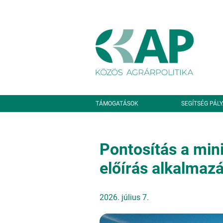
Ugrás a tartalomra
Másodlagos navigáció
TÁMOGATÁSOK
SEGÍTSÉG PÁL
Pontosítás a mini
előírás alkalmazá
2026. július 7.