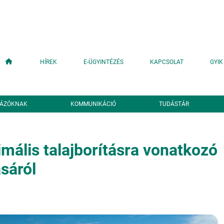
Fő navigáció
HÍREK
E-ÜGYINTÉZÉS
KAPCSOLAT
GYIK
YÁZÓKNAK
KOMMUNIKÁCIÓ
TUDÁSTÁR
mális talajborításra vonatkozó
sáról