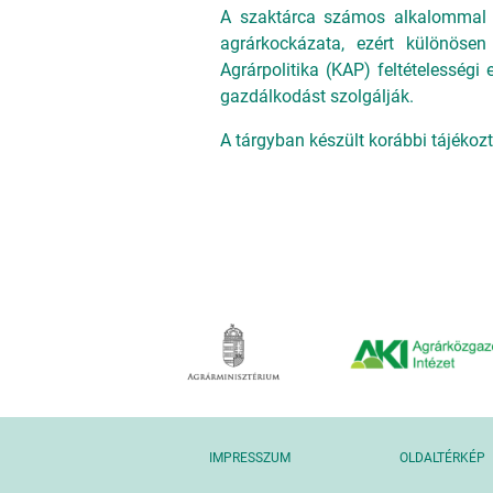
A szaktárca számos alkalommal h
agrárkockázata, ezért különöse
Agrárpolitika (KAP) feltételességi
gazdálkodást szolgálják.
A tárgyban készült korábbi tájékoz
IMPRESSZUM
OLDALTÉRKÉP