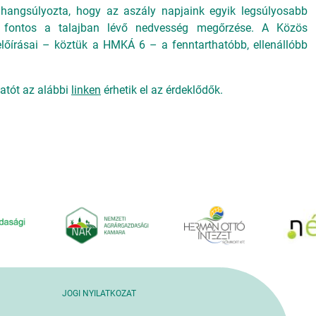
angsúlyozta, hogy az aszály napjaink egyik legsúlyosabb
n fontos a talajban lévő nedvesség megőrzése. A Közös
 előírásai – köztük a HMKÁ 6 – a fenntarthatóbb, ellenállóbb
tatót az alábbi
linken
érhetik el az érdeklődők.
JOGI NYILATKOZAT