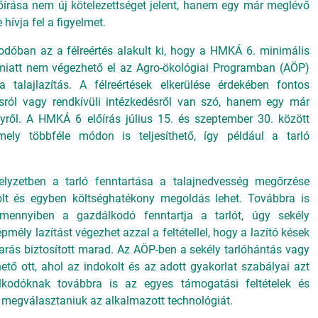
őírása nem új kötelezettséget jelent, hanem egy már meglévő
 hívja fel a figyelmet.
dóban az a félreértés alakult ki, hogy a HMKÁ 6. minimális
a miatt nem végezhető el az Agro-ökológiai Programban (AÖP)
a talajlazítás. A félreértések elkerülése érdekében fontos
sról vagy rendkívüli intézkedésről van szó, hanem egy már
nyről. A HMKÁ 6 előírás július 15. és szeptember 30. között
amely többféle módon is teljesíthető, így például a tarló
helyzetben a tarló fenntartása a talajnedvesség megőrzése
lt és egyben költséghatékony megoldás lehet. Továbbra is
mennyiben a gazdálkodó fenntartja a tarlót, úgy sekély
mély lazítást végezhet azzal a feltétellel, hogy a lazító kések
arás biztosított marad. Az AÖP-ben a sekély tarlóhántás vagy
hető ott, ahol az indokolt és az adott gyakorlat szabályai azt
lkodóknak továbbra is az egyes támogatási feltételek és
ll megválasztaniuk az alkalmazott technológiát.