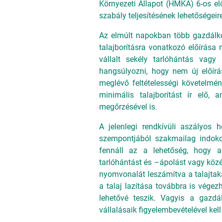
Környezeti Állapot (HMKÁ) 6-os el
szabály teljesítésének lehetőségeire
Az elmúlt napokban több gazdálko
talajborításra vonatkozó előírás
vállalt sekély tarlóhántás vagy 
hangsúlyozni, hogy nem új előírá
meglévő feltételességi követelmé
minimális talajborítást ír elő, 
megőrzésével is.
A jelenlegi rendkívüli aszályos 
szempontjából szakmailag indoko
fennáll az a lehetőség, hogy a
tarlóhántást és –ápolást vagy közép
nyomvonalát leszámítva a talajtak
a talaj lazítása továbbra is végez
lehetővé teszik. Vagyis a gazdá
vállalásaik figyelembevételével ke