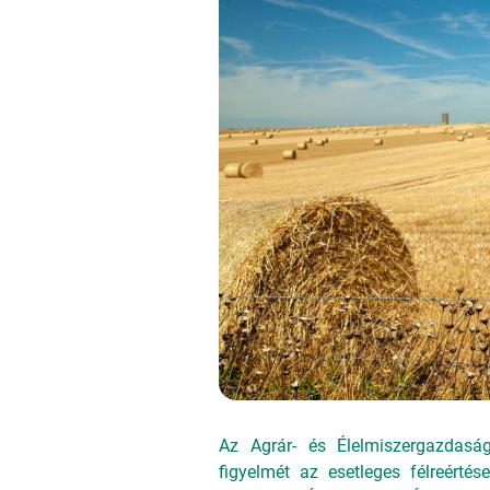
Az Agrár- és Élelmiszergazdaság
figyelmét az esetleges félreért