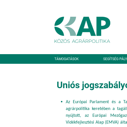
Ugrás a tartalomra
Másodlagos navigáció
TÁMOGATÁSOK
SEGÍTSÉG PÁL
Uniós jogszabály
Az Európai Parlament és a Ta
agrárpolitika keretében a tagál
nyújtott, az Európai Mezőga
Vidékfejlesztési Alap (EMVA) ált