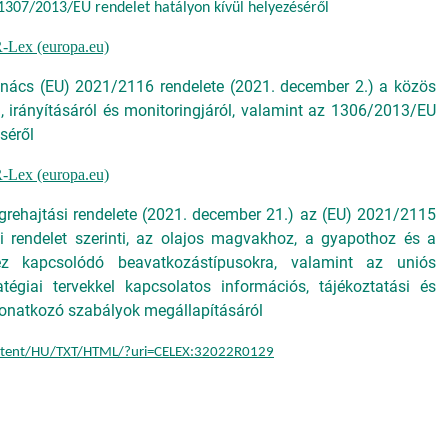
1307/2013/EU rendelet hatályon kívül helyezéséről
-Lex (europa.eu)
nács (EU) 2021/2116 rendelete (2021. december 2.) a közös
l, irányításáról és monitoringjáról, valamint az 1306/2013/EU
séről
-Lex (europa.eu)
grehajtási rendelete (2021. december 21.) az (EU) 2021/2115
i rendelet szerinti, az olajos magvakhoz, a gyapothoz és a
hez kapcsolódó beavatkozástípusokra, valamint az uniós
égiai tervekkel kapcsolatos információs, tájékoztatási és
vonatkozó szabályok megállapításáról
content/HU/TXT/HTML/?uri=CELEX:32022R0129