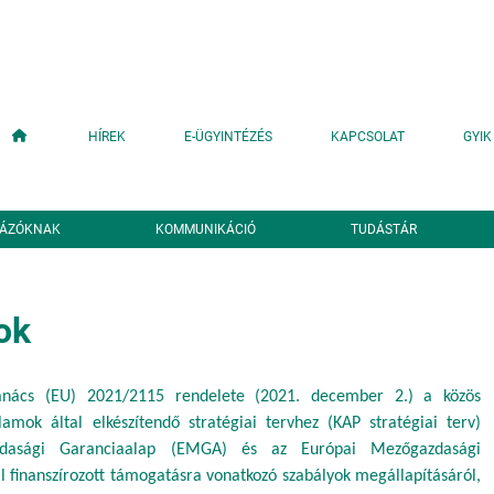
Fő navigáció
HÍREK
E-ÜGYINTÉZÉS
KAPCSOLAT
GYIK
YÁZÓKNAK
KOMMUNIKÁCIÓ
TUDÁSTÁR
ok
nács (EU) 2021/2115 rendelete (2021. december 2.) a közös
lamok által elkészítendő stratégiai tervhez (KAP stratégiai terv)
zdasági Garanciaalap (EMGA) és az Európai Mezőgazdasági
al finanszírozott támogatásra vonatkozó szabályok megállapításáról,