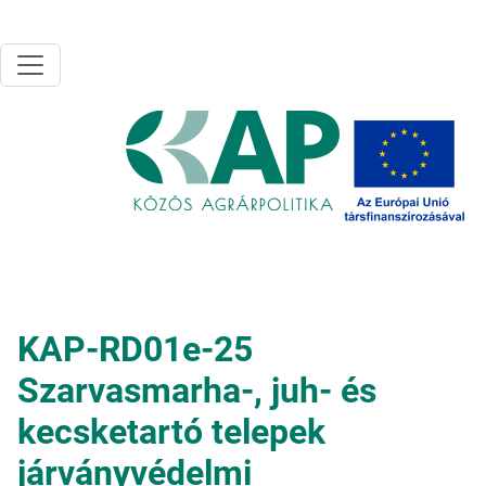
Ugrás a tartalomra
KAP-RD01e-25
Szarvasmarha-, juh- és
kecsketartó telepek
járványvédelmi