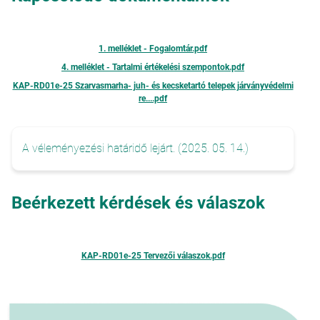
1. melléklet - Fogalomtár.pdf
4. melléklet - Tartalmi értékelési szempontok.pdf
KAP-RD01e-25 Szarvasmarha- juh- és kecsketartó telepek járványvédelmi
re....pdf
A véleményezési határidő lejárt. (2025. 05. 14.)
Beérkezett kérdések és válaszok
KAP-RD01e-25 Tervezői válaszok.pdf