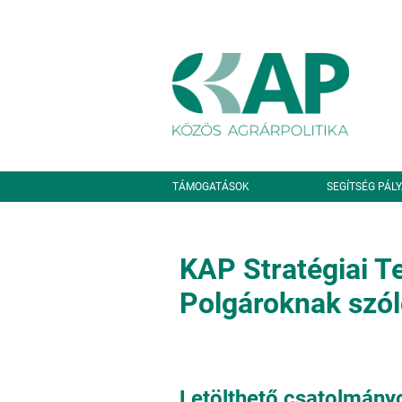
Ugrás a tartalomra
Másodlagos navigáció
TÁMOGATÁSOK
SEGÍTSÉG PÁL
KAP Stratégiai Te
Polgároknak szól
Letölthető csatolmány