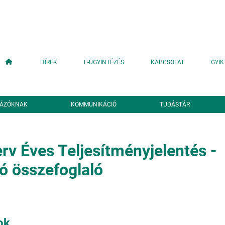
Fő navigáció
HÍREK
E-ÜGYINTÉZÉS
KAPCSOLAT
GYIK
YÁZÓKNAK
KOMMUNIKÁCIÓ
TUDÁSTÁR
rv Éves Teljesítményjelentés -
ó összefoglaló
ok