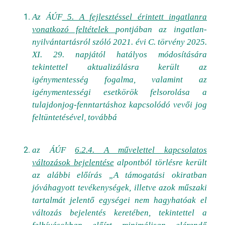
Az ÁÚF
5. A fejlesztéssel érintett ingatlanra
vonatkozó feltételek
pontjában az ingatlan-
nyilvántartásról szóló 2021. évi C. törvény 2025.
XI. 29. napjától hatályos módosítására
tekintettel aktualizálásra került az
igénymentesség fogalma, valamint az
igénymentességi esetkörök felsorolása a
tulajdonjog-fenntartáshoz kapcsolódó vevői jog
feltüntetésével, továbbá
az ÁÚF
6.2.4. A művelettel kapcsolatos
változások bejelentése
alpontból törlésre került
az alábbi előírás „A támogatási okiratban
jóváhagyott tevékenységek, illetve azok műszaki
tartalmát jelentő egységei nem hagyhatóak el
változás bejelentés keretében, tekintettel a