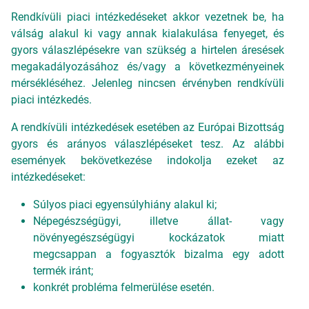
Rendkívüli piaci intézkedéseket akkor vezetnek be, ha
válság alakul ki vagy annak kialakulása fenyeget, és
gyors válaszlépésekre van szükség a hirtelen áresések
megakadályozásához és/vagy a következményeinek
mérsékléséhez. Jelenleg nincsen érvényben rendkívüli
piaci intézkedés.
A rendkívüli intézkedések esetében az Európai Bizottság
gyors és arányos válaszlépéseket tesz. Az alábbi
események bekövetkezése indokolja ezeket az
intézkedéseket:
Súlyos piaci egyensúlyhiány alakul ki;
Népegészségügyi, illetve állat- vagy
növényegészségügyi kockázatok miatt
megcsappan a fogyasztók bizalma egy adott
termék iránt;
konkrét probléma felmerülése esetén.