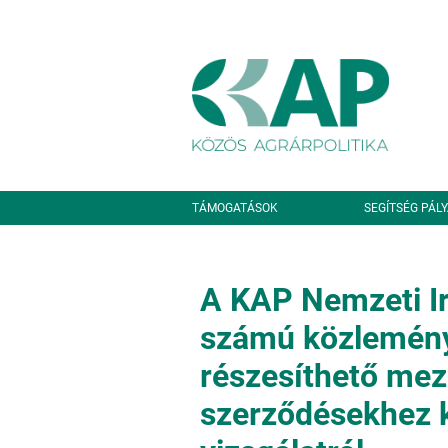
Ugrás a tartalomra
Másodlagos navigáció
TÁMOGATÁSOK
SEGÍTSÉG PÁL
A KAP Nemzeti Ir
számú közlemény
részesíthető mez
szerződésekhez 