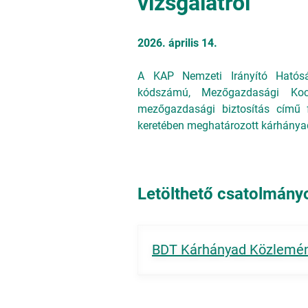
vizsgálatról
2026. április 14.
A KAP Nemzeti Irányító Hatósá
kódszámú, Mezőgazdasági Kocká
mezőgazdasági biztosítás című fe
keretében meghatározott kárhányad 
Letölthető csatolmány
BDT Kárhányad Közlemén