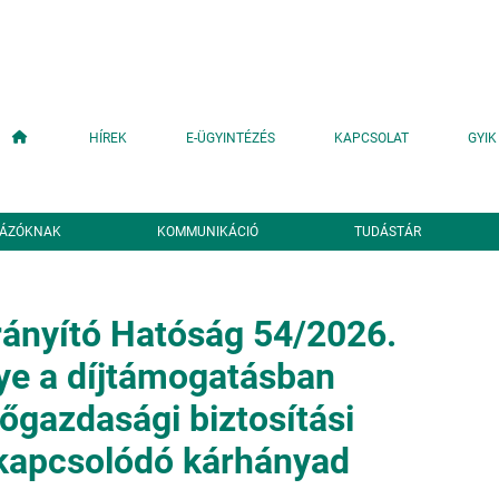
Fő navigáció
HÍREK
E-ÜGYINTÉZÉS
KAPCSOLAT
GYIK
YÁZÓKNAK
KOMMUNIKÁCIÓ
TUDÁSTÁR
ányító Hatóság 54/2026.
e a díjtámogatásban
őgazdasági biztosítási
kapcsolódó kárhányad